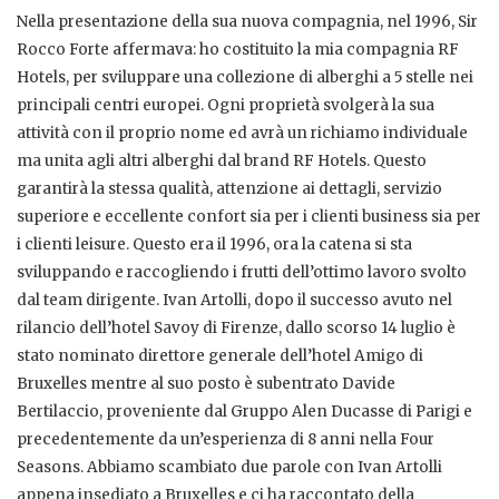
Nella presentazione della sua nuova compagnia, nel 1996, Sir
Rocco Forte affermava: ho costituito la mia compagnia RF
Hotels, per sviluppare una collezione di alberghi a 5 stelle nei
principali centri europei. Ogni proprietà svolgerà la sua
attività con il proprio nome ed avrà un richiamo individuale
ma unita agli altri alberghi dal brand RF Hotels. Questo
garantirà la stessa qualità, attenzione ai dettagli, servizio
superiore e eccellente confort sia per i clienti business sia per
i clienti leisure. Questo era il 1996, ora la catena si sta
sviluppando e raccogliendo i frutti dell’ottimo lavoro svolto
dal team dirigente. Ivan Artolli, dopo il successo avuto nel
rilancio dell’hotel Savoy di Firenze, dallo scorso 14 luglio è
stato nominato direttore generale dell’hotel Amigo di
Bruxelles mentre al suo posto è subentrato Davide
Bertilaccio, proveniente dal Gruppo Alen Ducasse di Parigi e
precedentemente da un’esperienza di 8 anni nella Four
Seasons. Abbiamo scambiato due parole con Ivan Artolli
appena insediato a Bruxelles e ci ha raccontato della