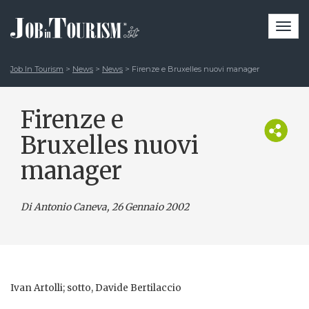
Togg
navi
Job In Tourism
>
News
>
News
>
Firenze e Bruxelles nuovi manager
Firenze e
Bruxelles nuovi
manager
Di Antonio Caneva
, 26 Gennaio 2002
Ivan Artolli; sotto, Davide Bertilaccio