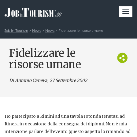
Togg
navi
Job In Tourism
>
News
>
News
>
Fidelizzare le risorse umane
Fidelizzare le
risorse umane
Di Antonio Caneva
, 27 Settembre 2002
Ho partecipato a Rimini ad una tavola rotonda tenutasi ad
Itinera in occasione della consegna dei diplomi. Non è mia
intenzione parlare dell’evento (questo aspetto lo rimando ad