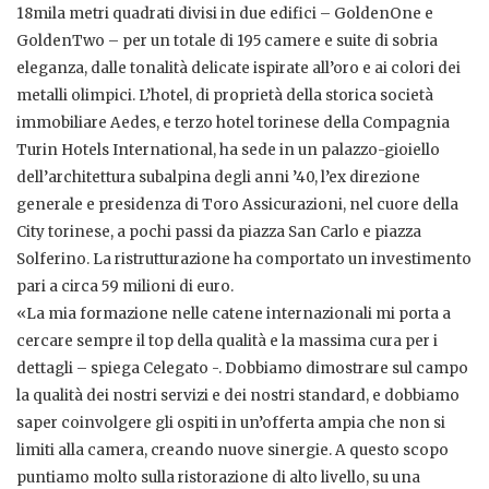
18mila metri quadrati divisi in due edifici – GoldenOne e
GoldenTwo – per un totale di 195 camere e suite di sobria
eleganza, dalle tonalità delicate ispirate all’oro e ai colori dei
metalli olimpici. L’hotel, di proprietà della storica società
immobiliare Aedes, e terzo hotel torinese della Compagnia
Turin Hotels International, ha sede in un palazzo-gioiello
dell’architettura subalpina degli anni ’40, l’ex direzione
generale e presidenza di Toro Assicurazioni, nel cuore della
City torinese, a pochi passi da piazza San Carlo e piazza
Solferino. La ristrutturazione ha comportato un investimento
pari a circa 59 milioni di euro.
«La mia formazione nelle catene internazionali mi porta a
cercare sempre il top della qualità e la massima cura per i
dettagli – spiega Celegato -. Dobbiamo dimostrare sul campo
la qualità dei nostri servizi e dei nostri standard, e dobbiamo
saper coinvolgere gli ospiti in un’offerta ampia che non si
limiti alla camera, creando nuove sinergie. A questo scopo
puntiamo molto sulla ristorazione di alto livello, su una