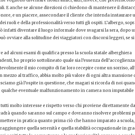
che vogliono diventare nostri amici, altri, invece, che preferiscono
ali. E anche se alcune direzioni ci chiedono di mantenere il distac
onore, e un piacere, assecondare il cliente che intenda instaurare u
ruoli e della professionalità verso tutti gli ospiti. L’albergo, sopr
uò infatti diventare il luogo informale dove svagarsi la sera, dopo 
può ovviare alla solitudine dei viaggiatori con discorsi leggeri, se si
 ad alcuni esami di qualifica presso la scuola statale alberghiera
udenti, ho proprio sottolineato quale sia l’essenza dell’accoglienza:
tevolmente il mio compito di far loro recepire come un sorriso, all
n mezzo al traffico, abbia molto più valore di ogni altra mansione 
iamo già l’ospite in questione, che magari si ricorda di noi qua
rci qualche eventuale malfunzionamento in camera non imputabile
utti molto interesse e rispetto verso chi proviene direttamente da
cadrà quando saranno sul campo e dovranno risolvere problemi pr
 a mettere in pratica quanto prima ciò che hanno imparato a scuola,
i raggiungere quella serenità e quella stabilità occupazionale in gra