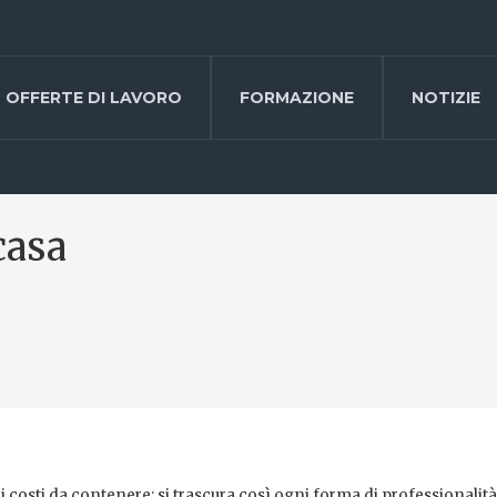
OFFERTE DI LAVORO
FORMAZIONE
NOTIZIE
casa
costi da contenere: si trascura così ogni forma di professionalità