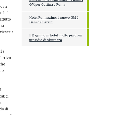
GM per Cortina e Roma
co in
n bel
Hotel Romazzino: il nuovo GM è
attutto
Danilo Guerrini
una
 riesce a
Il Bagnino in hotel: molto più di un
presidio di sicurezza
 la
’arrivo
che
ndo
l
atici.
 di
do di