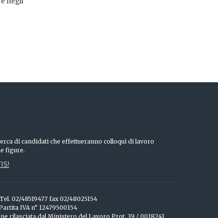
 e negli
erca di candidati che effettueranno colloqui di lavoro
he figure.
IS!
o Tel. 02/48519477 fax 02/48025154
 Partita IVA n° 12479500154
one rilasciata dal Ministero del Lavoro Prot. 39 / 0018241