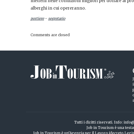
metterli nelle condizioni migliori per donare ai pro
alberghi in cui opereranno.
-
portiere
segretario
Comments are closed
Tutti i diritti riservati. Info: 
Job in Tourism è una testa
Job in Tourism è un’Agenzia per il Lavoro (decreto Legisl