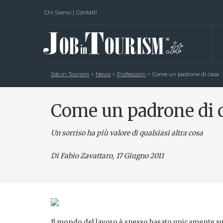
Chi Siamo
|
Contatti
Job In Tourism
>
News
>
Professioni
>
Come un padrone di casa
Come un padrone di 
Un sorriso ha più valore di qualsiasi altra cosa
Di Fabio Zavattaro
, 17 Giugno 2011
Il mondo del lavoro è spesso basato unicamente sui 