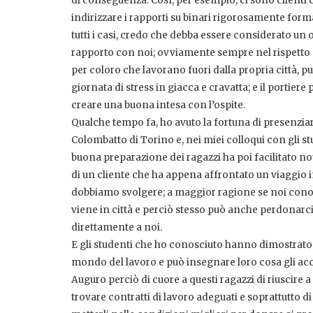
di conseguenza. Così, per esempio, ci sono clienti 
indirizzare i rapporti su binari rigorosamente form
tutti i casi, credo che debba essere considerato un 
rapporto con noi; ovviamente sempre nel rispetto dei 
per coloro che lavorano fuori dalla propria città, p
giornata di stress in giacca e cravatta; e il portiere 
creare una buona intesa con l’ospite.
Qualche tempo fa, ho avuto la fortuna di presenziare
Colombatto di Torino e, nei miei colloqui con gli st
buona preparazione dei ragazzi ha poi facilitato no
di un cliente che ha appena affrontato un viaggio i
dobbiamo svolgere; a maggior ragione se noi conosc
viene in città e perciò stesso può anche perdona
direttamente a noi.
E gli studenti che ho conosciuto hanno dimostrato t
mondo del lavoro e può insegnare loro cosa gli ac
Auguro perciò di cuore a questi ragazzi di riuscire
trovare contratti di lavoro adeguati e soprattutto d