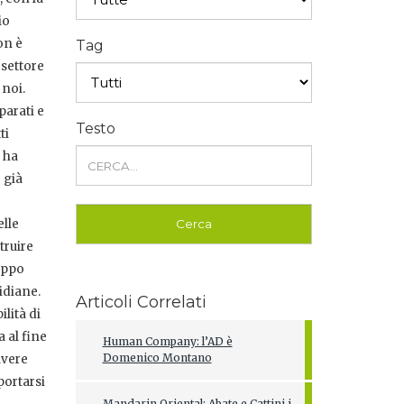
io
on è
Tag
 settore
 noi.
parati e
Testo
ti
 ha
 già
elle
truire
roppo
idiane.
Articoli Correlati
lità di
a al fine
Human Company: l’AD è
Domenico Montano
avere
portarsi
Mandarin Oriental: Abate e Cattini i