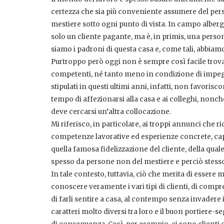
certezza che sia più conveniente assumere del person
mestiere sotto ogni punto di vista. In campo albergh
solo un cliente pagante, ma è, in primis, una perso
siamo i padroni di questa casa e, come tali, abbiam
Purtroppo però oggi non è sempre così facile trovare
competenti, né tanto meno in condizione di impegna
stipulati in questi ultimi anni, infatti, non favor
tempo di affezionarsi alla casa e ai colleghi, nonch
deve cercarsi un’altra collocazione.
Mi riferisco, in particolare, ai troppi annunci che r
competenze lavorative ed esperienze concrete, capaci
quella famosa fidelizzazione del cliente, della quale
spesso da persone non del mestiere e perciò stes
In tale contesto, tuttavia, ciò che merita di essere
conoscere veramente i vari tipi di clienti, di compre
di farli sentire a casa, al contempo senza invadere 
caratteri molto diversi tra loro e il buon portiere-s