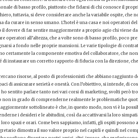
ale di basso profilo, piuttosto che fidarsi di chi conosce il propr
iero, tuttavia, si deve considerare anche la variabile ospite, che n
na da curare in senso umano. L’hotel è una casa e noi operatori del
o il dovere di far sentire maggiormente a proprio agio chi viene da
 operatori all’altezza, che a volte sono di basso profilo, poco pre
rsi a fondo nelle proprie mansioni. Le varie tipologie di contrat
iscono certamente la componente emotiva del collaboratore, che non
é di instaurare un corretto rapporto di fiducia con la direzione, che
icercano risorse, al posto di professionisti che abbiano raggiunto d
 di assicurare serietà e onestà. Con l’obiettivo, si intende, di cos
 ho sentito parlare tanto nei vari corsi di marketing, svolti però t
so non in grado di comprenderne realmente le problematiche quot
 maggiormente sottolineato è che, in questo modo, non vi è la possibi
nderne i desideri e le abitudini, così da accattivarsi la loro simpati
i loro spazi e orari. Come ben sappiamo, infatti, gli ospiti possono 
egretario dimostra il suo valore proprio nel capirli e quindi nel com