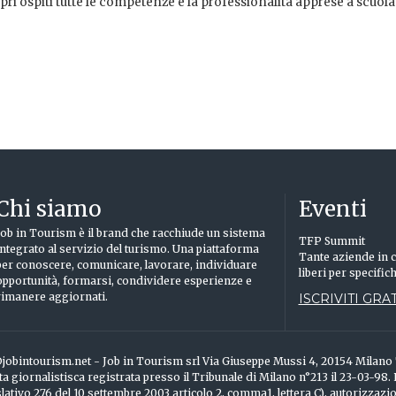
pri ospiti tutte le competenze e la professionalità apprese a scuola
Chi siamo
Eventi
Job in Tourism è il brand che racchiude un sistema
TFP Summit
integrato al servizio del turismo. Una piattaforma
Tante aziende in c
per conoscere, comunicare, lavorare, individuare
liberi per specific
opportunità, formarsi, condividere esperienze e
rimanere aggiornati.
ISCRIVITI GRAT
info@jobintourism.net - Job in Tourism srl Via Giuseppe Mussi 4, 20154 Milan
ta giornalistisca registrata presso il Tribunale di Milano n°213 il 23-03-98.
ativo 276 del 10 settembre 2003 articolo 2, comma1, lettera C), autorizzazi