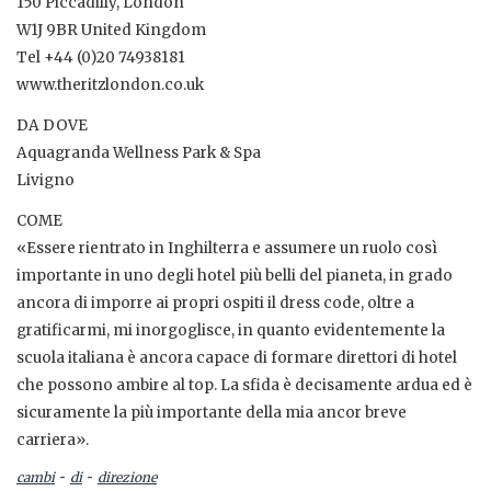
150 Piccadilly, London
W1J 9BR United Kingdom
Tel +44 (0)20 74938181
www.theritzlondon.co.uk
DA DOVE
Aquagranda Wellness Park & Spa
Livigno
COME
«Essere rientrato in Inghilterra e assumere un ruolo così
importante in uno degli hotel più belli del pianeta, in grado
ancora di imporre ai propri ospiti il dress code, oltre a
gratificarmi, mi inorgoglisce, in quanto evidentemente la
scuola italiana è ancora capace di formare direttori di hotel
che possono ambire al top. La sfida è decisamente ardua ed è
sicuramente la più importante della mia ancor breve
carriera».
-
-
cambi
di
direzione