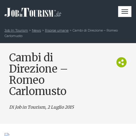
Togg
navi
Job In Tourism
>
News
>
Risorse umane
>
Cambi di Direzione – Romeo
Carlomusto
Cambi di
Direzione –
Romeo
Carlomusto
Di Job in Tourism, 2 Luglio 2015