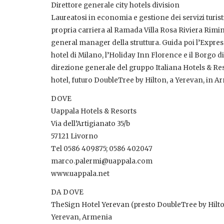
Direttore generale city hotels division
Laureatosi in economia e gestione dei servizi turist
propria carriera al Ramada Villa Rosa Riviera Rimini
general manager della struttura. Guida poi l’Expres
hotel di Milano, l’Holiday Inn Florence e il Borgo d
direzione generale del gruppo Italiana Hotels & Res
hotel, futuro DoubleTree by Hilton, a Yerevan, in A
DOVE
Uappala Hotels & Resorts
Via dell’Artigianato 35/b
57121 Livorno
Tel 0586 409875; 0586 402047
marco.palermi@uappala.com
www.uappala.net
DA DOVE
TheSign Hotel Yerevan (presto DoubleTree by Hilt
Yerevan, Armenia