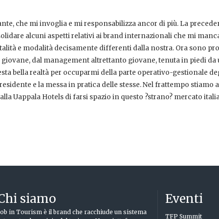
nte, che mi invoglia e mi responsabilizza ancor di più. La precede
olidare alcuni aspetti relativi ai brand internazionali che mi man
lità e modalità decisamente differenti dalla nostra. Ora sono pr
 giovane, dal management altrettanto giovane, tenuta in piedi da
ta bella realtà per occuparmi della parte operativo-gestionale de
 presidente e la messa in pratica delle stesse. Nel frattempo stiamo
a Uappala Hotels di farsi spazio in questo ?strano? mercato itali
Chi siamo
Eventi
Job in Tourism è il brand che racchiude un sistema
TFP Summit