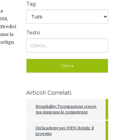
Tag
la
008,
ttredici
Testo
sume la
TheSign
Articoli Correlati
Hospitality: l’occupazione cresce,
ma mancano le competenze
Un’Academy per FH55 Hotels: il
progetto