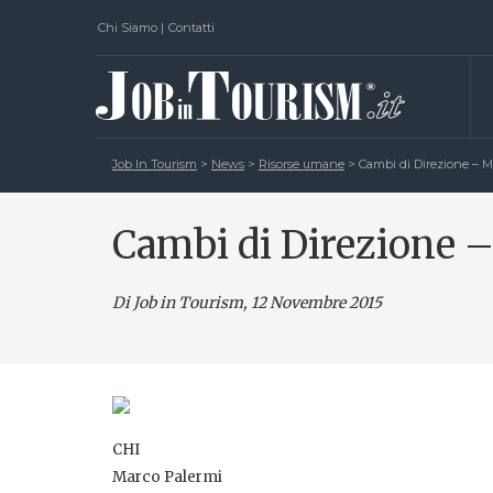
Chi Siamo
|
Contatti
Job In Tourism
>
News
>
Risorse umane
>
Cambi di Direzione – M
Cambi di Direzione 
Di Job in Tourism, 12 Novembre 2015
CHI
Marco Palermi