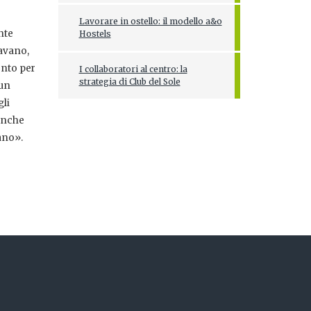
Lavorare in ostello: il modello a&o
nte
Hostels
cavano,
onto per
I collaboratori al centro: la
strategia di Club del Sole
 un
gli
 anche
ano».