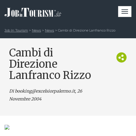
Togg
navi
Job In Tourism
>
News
>
News
>
Cambi di Direzione Lanfranco Rizzo
Cambi di
Direzione
Lanfranco Rizzo
Di booking@excelsiorpalermo.it
, 26
Novembre 2004