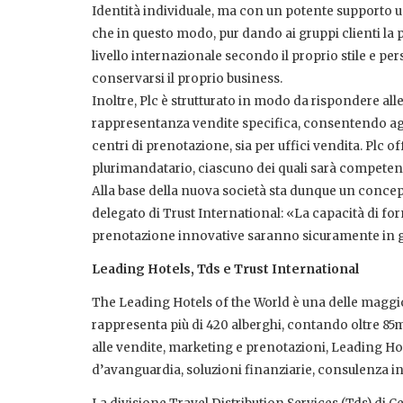
Identità individuale, ma con un potente supporto u
che in questo modo, pur dando ai gruppi clienti la 
livello internazionale secondo il proprio stile e p
conservarsi il proprio business.
Inoltre, Plc è strutturato in modo da rispondere all
rappresentanza vendite specifica, consentendo agli 
centri di prenotazione, sia per uffici vendita. Plc o
plurimandatario, ciascuno dei quali sarà competente 
Alla base della nuova società sta dunque un conc
delegato di Trust International: «La capacità di for
prenotazione innovative saranno sicuramente in gra
Leading Hotels, Tds e Trust International
The Leading Hotels of the World è una delle maggior
rappresenta più di 420 alberghi, contando oltre 85mi
alle vendite, marketing e prenotazioni, Leading Hote
d’avanguardia, soluzioni finanziarie, consulenza in