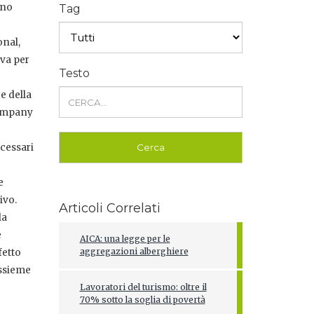
nno
Tag
onal,
iva per
Testo
e della
 Company
ecessari
e
ivo.
Articoli Correlati
la
e
AICA: una legge per le
aggregazioni alberghiere
fetto
assieme
Lavoratori del turismo: oltre il
70% sotto la soglia di povertà