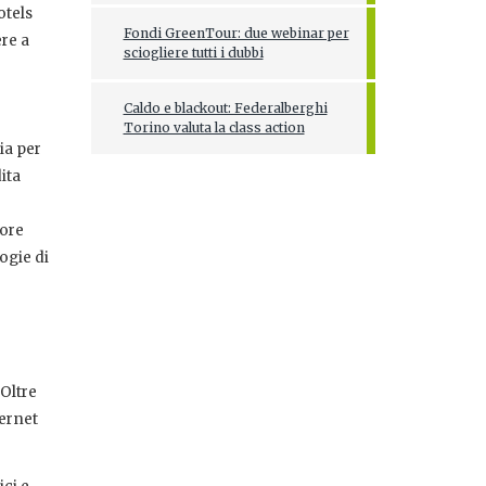
otels
Fondi GreenTour: due webinar per
ere a
sciogliere tutti i dubbi
Caldo e blackout: Federalberghi
Torino valuta la class action
ia per
ita
tore
ogie di
 Oltre
ternet