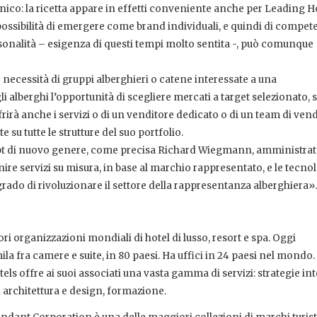
nico: la ricetta appare in effetti conveniente anche per Leading H
possibilità di emergere come brand individuali, e quindi di compet
ersonalità – esigenza di questi tempi molto sentita -, può comunque
e necessità di gruppi alberghieri o catene interessate a una
alberghi l’opportunità di scegliere mercati a target selezionato, s
ffrirà anche i servizi o di un venditore dedicato o di un team di vend
su tutte le strutture del suo portfolio.
ept di nuovo genere, come precisa Richard Wiegmann, amministra
nire servizi su misura, in base al marchio rappresentato, e le tecnol
do di rivoluzionare il settore della rappresentanza alberghiera».
i organizzazioni mondiali di hotel di lusso, resort e spa. Oggi
la fra camere e suite, in 80 paesi. Ha uffici in 24 paesi nel mondo.
ls offre ai suoi associati una vasta gamma di servizi: strategie in
 architettura e design, formazione.