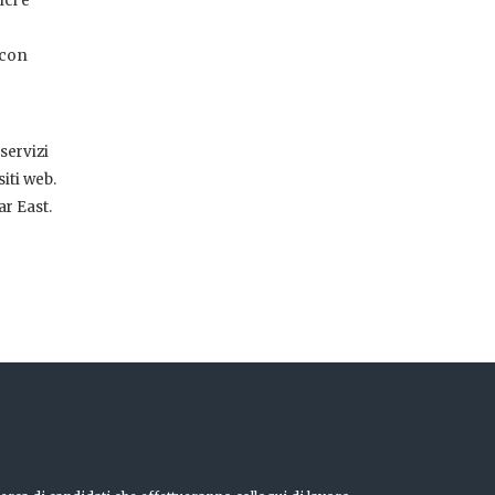
ici e
 con
servizi
iti web.
ar East.