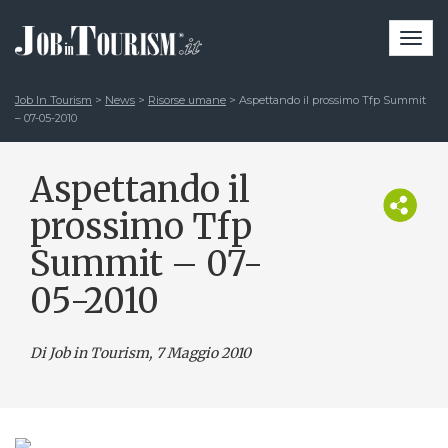
Togg
navi
Job In Tourism
>
News
>
Risorse umane
>
Aspettando il prossimo Tfp Summit
– 07-05-2010
Aspettando il
prossimo Tfp
Summit – 07-
05-2010
Di Job in Tourism, 7 Maggio 2010