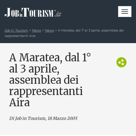
Togg
navi
Job In Tourism
>
News
>
News
>
A Maratea, dal 1° al 3 aprile, assemblea dei
rappresentanti Aira
A Maratea, dal 1°
al 3 aprile,
assemblea dei
rappresentanti
Aira
Di Job in Tourism, 18 Marzo 2005