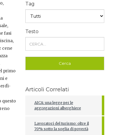
o,
Tag
la
ale,
Testo
e fasi
iscina,
er cene
azza
n
el primo
ni e
nerdì-
Articoli Correlati
to questo
AICA: una legge per le
aggregazioni alberghiere
rreno
Lavoratori del turismo: oltre il
70% sotto la soglia di povertà