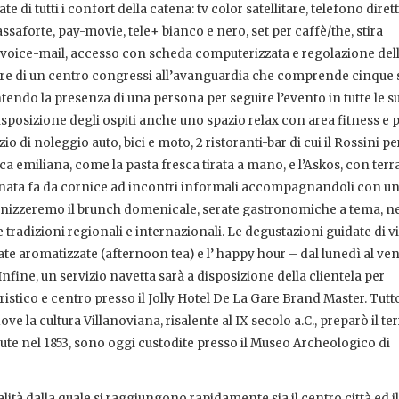
di tutti i confort della catena: tv color satellitare, telefono dirett
assaforte, pay-movie, tele+ bianco e nero, set per caffè/the, stira
, voice-mail, accesso con scheda computerizzata e regolazione del
ltre di un centro congressi all’avanguardia che comprende cinque s
tendo la presenza di una persona per seguire l’evento in tutte le su
isposizione degli ospiti anche uno spazio relax con area fitness e p
io di noleggio auto, bici e moto, 2 ristoranti-bar di cui il Rossini p
pica emiliana, come la pasta fresca tirata a mano, e l’Askos, con terr
finata fa da cornice ad incontri informali accompagnandoli con u
anizzeremo il brunch domenicale, serate gastronomiche a tema, n
e tradizioni regionali e internazionali. Le degustazioni guidate di vi
colate aromatizzate (afternoon tea) e l’ happy hour – dal lunedì al ve
fine, un servizio navetta sarà a disposizione della clientela per
ristico e centro presso il Jolly Hotel De La Gare Brand Master. Tut
ve la cultura Villanoviana, risalente al IX secolo a.C., preparò il te
venute nel 1853, sono oggi custodite presso il Museo Archeologico di
lità dalla quale si raggiungono rapidamente sia il centro città ed il