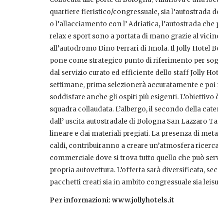
quartiere fieristico/congressuale, sia l’autostrada 
o l’allacciamento con l’ Adriatica, l’autostrada che
relax e sport sono a portata di mano grazie al vicino
all’autodromo Dino Ferrari di Imola. Il Jolly Hote
pone come strategico punto di riferimento per soggior
dal servizio curato ed efficiente dello staff Jolly H
settimane, prima selezionerà accuratamente e poi fo
soddisfare anche gli ospiti più esigenti. L’obiettivo
squadra collaudata. L’albergo, il secondo della cat
dall’ uscita autostradale di Bologna San Lazzaro T
lineare e dai materiali pregiati. La presenza di meta
caldi, contribuiranno a creare un’atmosfera ricerca
commerciale dove si trova tutto quello che può serv
propria autovettura. L’offerta sarà diversificata, s
pacchetti creati sia in ambito congressuale sia lei
Per informazioni: www.jollyhotels.it