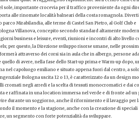
del sole, importante crocevia per il traffico proveniente da ogni dir
 porta alle rinomate località balneari della costa romagnola. Divert
 parco Mirabilandia, alle terme di Castel San Pietro, al Golf Club e
l Bologna Villanova, concepito secondo standard altamente moderni
ni business e leisure, eventi, riunioni e incontri di alto livello c
otels; per questo, la Direzione sviluppo risorse umane, nelle prossi
rmerà attraverso dei corsi sia in aula che in albergo, persone ada
 è quello di avere, nella fase dello Start-up prima e Warm-up dopo, u
ena nel capoluogo emiliano e situato appena fuori dal centro, a sol
angenziale Bologna uscita 12 o 13, è caratterizzato da un design m
lli cromati negli arredi e la scelta di tessuti monocromatici e dai co
ta e raffinata in una location immersa nel verde e di fronte ad un
ire durante un soggiorno, anche il rifornimento e il lavaggio per l
econdo il momento e la stagione, anche con la creazione di speciali
sure, un segmento con forte potenzialità da sviluppare.