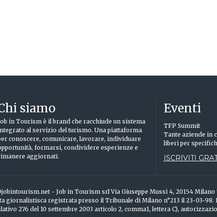
Chi siamo
Eventi
Job in Tourism è il brand che racchiude un sistema
TFP Summit
integrato al servizio del turismo. Una piattaforma
Tante aziende in c
per conoscere, comunicare, lavorare, individuare
liberi per specific
opportunità, formarsi, condividere esperienze e
rimanere aggiornati.
ISCRIVITI GRAT
info@jobintourism.net - Job in Tourism srl Via Giuseppe Mussi 4, 20154 Milan
ta giornalistisca registrata presso il Tribunale di Milano n°213 il 23-03-98.
ativo 276 del 10 settembre 2003 articolo 2, comma1, lettera C), autorizzazi