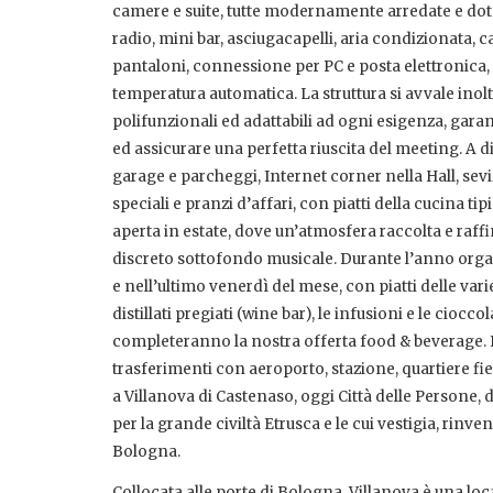
camere e suite, tutte modernamente arredate e dotate 
radio, mini bar, asciugacapelli, aria condizionata, c
pantaloni, connessione per PC e posta elettronica
temperatura automatica. La struttura si avvale ino
polifunzionali ed adattabili ad ogni esigenza, garan
ed assicurare una perfetta riuscita del meeting. A d
garage e parcheggi, Internet corner nella Hall, seviz
speciali e pranzi d’affari, con piatti della cucina ti
aperta in estate, dove un’atmosfera raccolta e raf
discreto sottofondo musicale. Durante l’anno org
e nell’ultimo venerdì del mese, con piatti delle vari
distillati pregiati (wine bar), le infusioni e le cioc
completeranno la nostra offerta food & beverage. In
trasferimenti con aeroporto, stazione, quartiere fie
a Villanova di Castenaso, oggi Città delle Persone, do
per la grande civiltà Etrusca e le cui vestigia, rin
Bologna.
Collocata alle porte di Bologna, Villanova è una loca