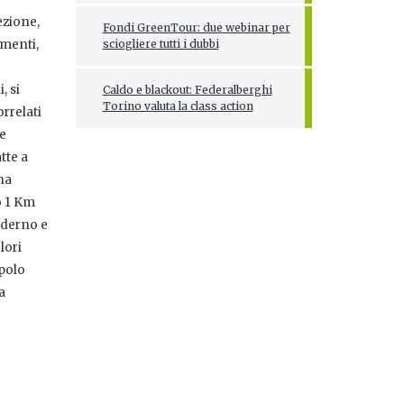
ezione,
Fondi GreenTour: due webinar per
imenti,
sciogliere tutti i dubbi
, si
Caldo e blackout: Federalberghi
Torino valuta la class action
orrelati
me
tte a
na
o 1 Km
oderno e
lori
 polo
a