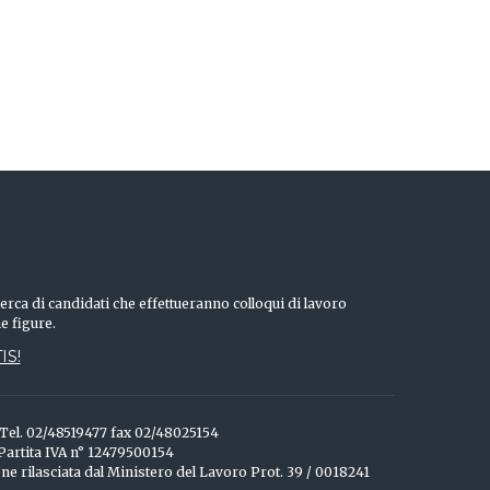
erca di candidati che effettueranno colloqui di lavoro
he figure.
IS!
o Tel. 02/48519477 fax 02/48025154
 Partita IVA n° 12479500154
one rilasciata dal Ministero del Lavoro Prot. 39 / 0018241