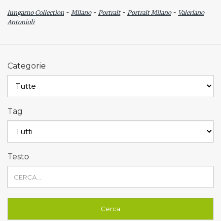
-
-
-
-
lungarno Collection
Milano
Portrait
Portrait Milano
Valeriano
Antonioli
Categorie
Tag
Testo