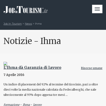
Togg
navi
Job In Tourism
>
News
>
Ihma
Notizie - Ihma
L’Ihma dà Garanzia di lavoro
Risorse umane
7 Aprile 2016
Un indice di placement del 92% al termine del tirocinio, pari a oltre
dieci volte la media nazionale calcolata da Federalberghi, che sale
ulteriormente al 95% dopo appena tre mesi …
-
-
formazione
Ihma
lavoro