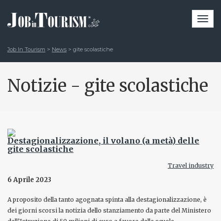
Togg
navi
Job In Tourism
>
News
>
gite scolastiche
Notizie - gite scolastiche
Destagionalizzazione, il volano (a metà) delle
gite scolastiche
Travel industry
6 Aprile 2023
A proposito della tanto agognata spinta alla destagionalizzazione, è
dei giorni scorsi la notizia dello stanziamento da parte del Ministero