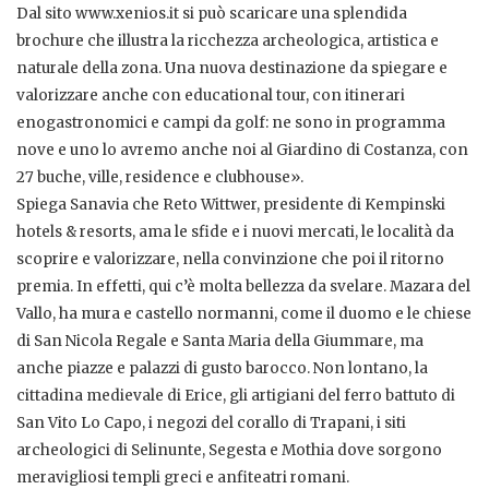
Dal sito www.xenios.it si può scaricare una splendida
brochure che illustra la ricchezza archeologica, artistica e
naturale della zona. Una nuova destinazione da spiegare e
valorizzare anche con educational tour, con itinerari
enogastronomici e campi da golf: ne sono in programma
nove e uno lo avremo anche noi al Giardino di Costanza, con
27 buche, ville, residence e clubhouse».
Spiega Sanavia che Reto Wittwer, presidente di Kempinski
hotels & resorts, ama le sfide e i nuovi mercati, le località da
scoprire e valorizzare, nella convinzione che poi il ritorno
premia. In effetti, qui c’è molta bellezza da svelare. Mazara del
Vallo, ha mura e castello normanni, come il duomo e le chiese
di San Nicola Regale e Santa Maria della Giummare, ma
anche piazze e palazzi di gusto barocco. Non lontano, la
cittadina medievale di Erice, gli artigiani del ferro battuto di
San Vito Lo Capo, i negozi del corallo di Trapani, i siti
archeologici di Selinunte, Segesta e Mothia dove sorgono
meravigliosi templi greci e anfiteatri romani.