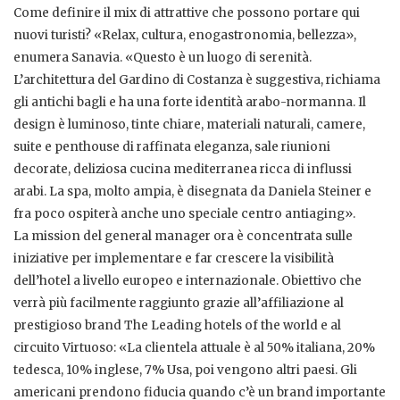
Come definire il mix di attrattive che possono portare qui
nuovi turisti? «Relax, cultura, enogastronomia, bellezza»,
enumera Sanavia. «Questo è un luogo di serenità.
L’architettura del Gardino di Costanza è suggestiva, richiama
gli antichi bagli e ha una forte identità arabo-normanna. Il
design è luminoso, tinte chiare, materiali naturali, camere,
suite e penthouse di raffinata eleganza, sale riunioni
decorate, deliziosa cucina mediterranea ricca di influssi
arabi. La spa, molto ampia, è disegnata da Daniela Steiner e
fra poco ospiterà anche uno speciale centro antiaging».
La mission del general manager ora è concentrata sulle
iniziative per implementare e far crescere la visibilità
dell’hotel a livello europeo e internazionale. Obiettivo che
verrà più facilmente raggiunto grazie all’affiliazione al
prestigioso brand The Leading hotels of the world e al
circuito Virtuoso: «La clientela attuale è al 50% italiana, 20%
tedesca, 10% inglese, 7% Usa, poi vengono altri paesi. Gli
americani prendono fiducia quando c’è un brand importante