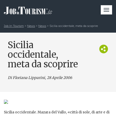
Togg
navi
Job In Tourism
>
News
>
News
>
Sicilia occidentale, meta da scoprire
Sicilia
occidentale,
meta da scoprire
Di Floriana Lipparini
, 28 Aprile 2006
Sicilia occidentale. Mazara del Vallo, «città di sole, di arte e di