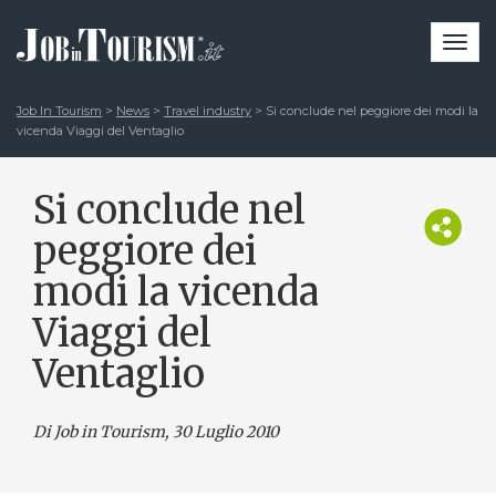
Togg
navi
Job In Tourism
>
News
>
Travel industry
>
Si conclude nel peggiore dei modi la
vicenda Viaggi del Ventaglio
Si conclude nel
peggiore dei
modi la vicenda
Viaggi del
Ventaglio
Di Job in Tourism, 30 Luglio 2010