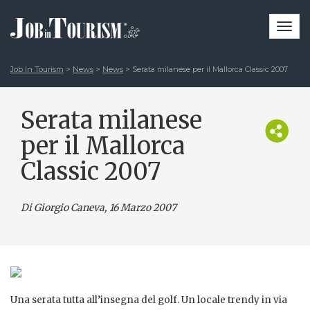
Togg
navi
Job In Tourism
>
News
>
News
>
Serata milanese per il Mallorca Classic 2007
Serata milanese
per il Mallorca
Classic 2007
Di Giorgio Caneva
, 16 Marzo 2007
Una serata tutta all’insegna del golf. Un locale trendy in via