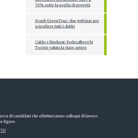
70% sotto la soglia di povertà
Fondi GreenTour: due webinar per
sciogliere tutti i dubbi
Caldo e blackout: Federalberghi
Torino valuta la class action
erca di candidati che effettueranno colloqui di lavoro
he figure.
IS!