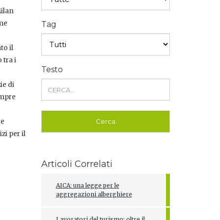
Milan
ome
Tag
to il
tra i
Testo
ie di
empre
ne
zi per il
Articoli Correlati
AICA: una legge per le
aggregazioni alberghiere
Lavoratori del turismo: oltre il