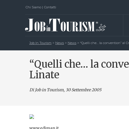
Chi Siamo
|
Contatti
Job In Tourism
>
News
>
News
>
“Quelli che… la convention” al 
“Quelli che… la conv
Linate
Di Job in Tourism, 30 Settembre 2005
www.ediman.it