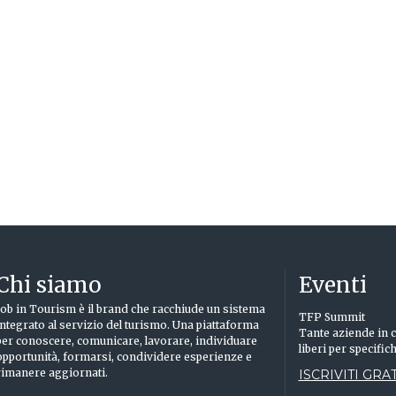
Chi siamo
Eventi
Job in Tourism è il brand che racchiude un sistema
TFP Summit
integrato al servizio del turismo. Una piattaforma
Tante aziende in c
per conoscere, comunicare, lavorare, individuare
liberi per specific
opportunità, formarsi, condividere esperienze e
rimanere aggiornati.
ISCRIVITI GRAT