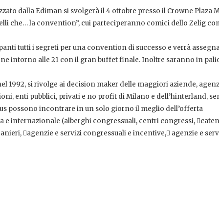
zzato dalla Ediman si svolgerà il 4 ottobre presso il Crowne Plaza 
Quelli che… la convention”, cui parteciperanno comici dello Zelig c
anti tutti i segreti per una convention di successo e verrà assegna
ntorno alle 21 con il gran buffet finale. Inoltre saranno in palio 
 1992, si rivolge ai decision maker delle maggiori aziende, agenz
i, enti pubblici, privati e no profit di Milano e dell’hinterland, s
plus possono incontrare in un solo giorno il meglio dell’offerta
ana e internazionale (alberghi congressuali, centri congressi, cate
ranieri, agenzie e servizi congressuali e incentive, agenzie e servi