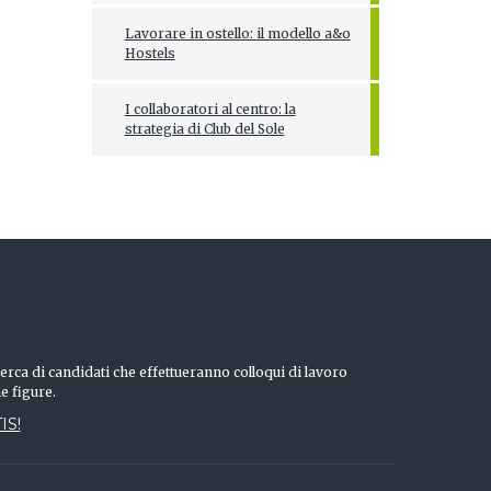
Lavorare in ostello: il modello a&o
Hostels
I collaboratori al centro: la
strategia di Club del Sole
erca di candidati che effettueranno colloqui di lavoro
he figure.
IS!