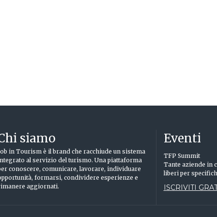
Chi siamo
Eventi
Job in Tourism è il brand che racchiude un sistema
TFP Summit
integrato al servizio del turismo. Una piattaforma
Tante aziende in c
per conoscere, comunicare, lavorare, individuare
liberi per specific
opportunità, formarsi, condividere esperienze e
rimanere aggiornati.
ISCRIVITI GRAT