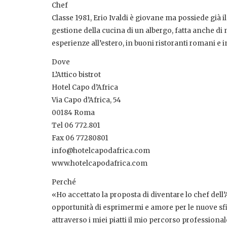
Chef
Classe 1981, Erio Ivaldi è giovane ma possiede già
gestione della cucina di un albergo, fatta anche di 
esperienze all’estero, in buoni ristoranti romani e in
Dove
L’Attico bistrot
Hotel Capo d’Africa
Via Capo d’Africa, 54
00184 Roma
Tel 06 772.801
Fax 06 77280801
info@hotelcapodafrica.com
www.hotelcapodafrica.com
Perché
«Ho accettato la proposta di diventare lo chef dell’
opportunità di esprimermi e amore per le nuove sfid
attraverso i miei piatti il mio percorso professiona