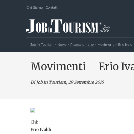
Chi Siamo
|
Contatti
Job In Tourism
>
News
>
Risorse umane
>
Movimenti – Erio Ivaldi
Movimenti – Erio Iva
Di Job in Tourism, 29 Settembre 2016
Chi:
Erio Ivaldi