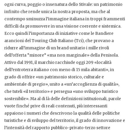
ogni curva, poggio o insenatura dello Stivale: un patrimonio
infinito che rende unica la nostra proposta, ma che al
contempo sminuzza l’immagine italiana in troppi frammenti
difficili da promuovere in una visione coerente e sistemica.
Ecco quindi l’importanza di iniziative come le Bandiere
arancioni del Touring Club Italiano (Tci), che provano a
ridurre all’immagine di un brand unitario i mille rivoli
dell’offerta “minore” «ma non marginale» della Penisola.
Attivo dal 1991, il marchio racchiude oggi 209 «località
dell’entroterra italiano con meno di 15 mila abitanti», in
grado di offrire «un patrimonio storico, culturale e
ambientale di pregio», unito a «un’accoglienza di qualità»,
che tuteli «il territorio» e persegua «uno sviluppo turistico
sostenibile». Ma al di là delle definizioni istituzionali, parole
vuote finché prive di reali contenuti, più interessanti
appaiono i numeri che descrivono la qualità delle politiche
turistiche e di sviluppo del territorio, il grado di innovazione e
l’intensità del rapporto pubblico-privato-terzo settore