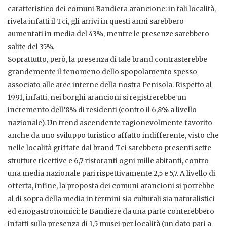
caratteristico dei comuni Bandiera arancione: in tali località,
rivela infatti il Tci, gli arrivi in questi anni sarebbero
aumentati in media del 43%, mentre le presenze sarebbero
salite del 35%.
Soprattutto, però, la presenza di tale brand contrasterebbe
grandemente il fenomeno dello spopolamento spesso
associato alle aree interne della nostra Penisola. Rispetto al
1991, infatti, nei borghi arancioni si registrerebbe un
incremento dell’8% di residenti (contro il 6,8% a livello
nazionale). Un trend ascendente ragionevolmente favorito
anche da uno sviluppo turistico affatto indifferente, visto che
nelle località griffate dal brand Tci sarebbero presenti sette
strutture ricettive e 6,7 ristoranti ogni mille abitanti, contro
una media nazionale pari rispettivamente 2,5 e 5,7. A livello di
offerta, infine, la proposta dei comuni arancioni si porrebbe
al di sopra della media in termini sia culturali sia naturalistici
ed enogastronomici: le Bandiere da una parte conterebbero
infatti sulla presenza di 1,5 musei per località (un dato pari a