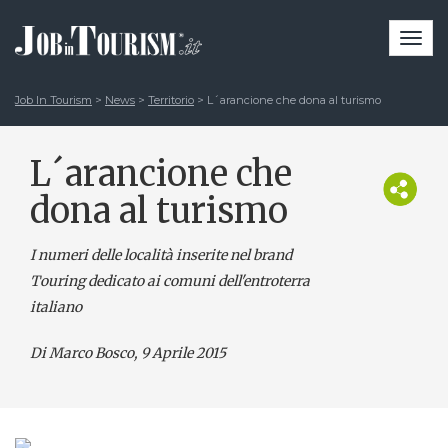
Togg
navi
Job In Tourism
>
News
>
Territorio
>
L´arancione che dona al turismo
L´arancione che
dona al turismo
I numeri delle località inserite nel brand
Touring dedicato ai comuni dell'entroterra
italiano
Di Marco Bosco
, 9 Aprile 2015