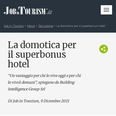
Togg
navi
Job In Tourism
>
News
>
Tecnologie
>
La domotica per il superbonus hotel
La domotica per
il superbonus
hotel
“Un vantaggio per chi lo vive oggi e per chi
lo vivrà domani”, spiegano da Building
Intelligence Group Srl
Di Job in Tourism, 9 Dicembre 2021