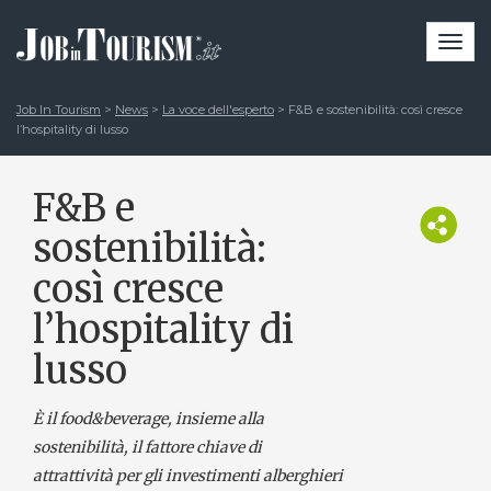
Togg
navi
Job In Tourism
>
News
>
La voce dell'esperto
>
F&B e sostenibilità: così cresce
l’hospitality di lusso
F&B e
sostenibilità:
così cresce
l’hospitality di
lusso
È il food&beverage, insieme alla
sostenibilità, il fattore chiave di
attrattività per gli investimenti alberghieri