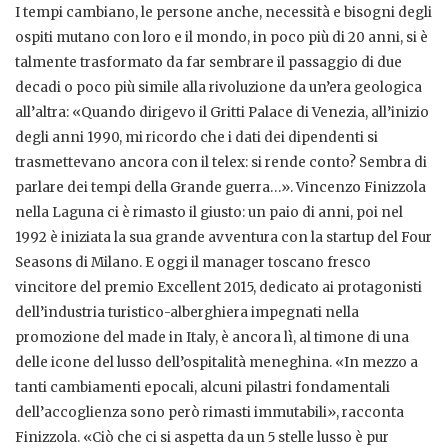
I tempi cambiano, le persone anche, necessità e bisogni degli
ospiti mutano con loro e il mondo, in poco più di 20 anni, si è
talmente trasformato da far sembrare il passaggio di due
decadi o poco più simile alla rivoluzione da un’era geologica
all’altra: «Quando dirigevo il Gritti Palace di Venezia, all’inizio
degli anni 1990, mi ricordo che i dati dei dipendenti si
trasmettevano ancora con il telex: si rende conto? Sembra di
parlare dei tempi della Grande guerra…». Vincenzo Finizzola
nella Laguna ci è rimasto il giusto: un paio di anni, poi nel
1992 è iniziata la sua grande avventura con la startup del Four
Seasons di Milano. E oggi il manager toscano fresco
vincitore del premio Excellent 2015, dedicato ai protagonisti
dell’industria turistico-alberghiera impegnati nella
promozione del made in Italy, è ancora lì, al timone di una
delle icone del lusso dell’ospitalità meneghina. «In mezzo a
tanti cambiamenti epocali, alcuni pilastri fondamentali
dell’accoglienza sono però rimasti immutabili», racconta
Finizzola. «Ciò che ci si aspetta da un 5 stelle lusso è pur