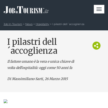
Togg
navi
Job In Tourism
>
News
>
Hospitality
>
I pilastri dell´accoglienza
I pilastri dell
´accoglienza
Il fattore umano è la vera e unica chiave di
volta dell'ospitalità: oggi come 50 anni fa
Di Massimiliano Sarti
, 26 Marzo 2015