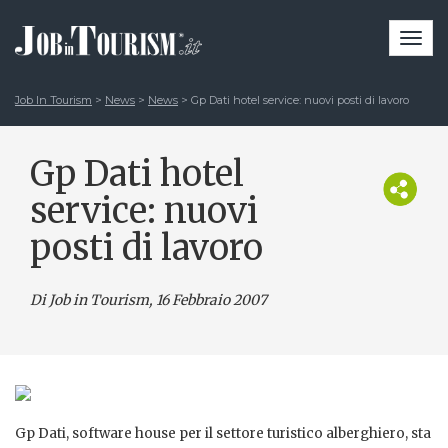
Togg
navi
Job In Tourism
>
News
>
News
>
Gp Dati hotel service: nuovi posti di lavoro
Gp Dati hotel
service: nuovi
posti di lavoro
Di Job in Tourism, 16 Febbraio 2007
Gp Dati, software house per il settore turistico alberghiero, sta