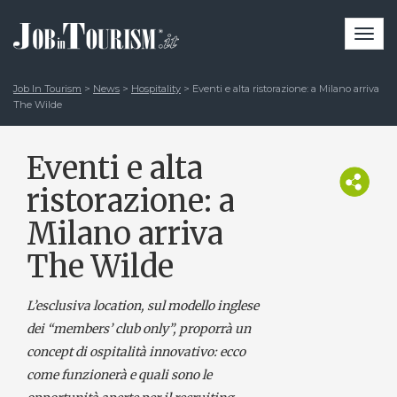
Togg
navi
Job In Tourism
>
News
>
Hospitality
>
Eventi e alta ristorazione: a Milano arriva
The Wilde
Eventi e alta
ristorazione: a
Milano arriva
The Wilde
L’esclusiva location, sul modello inglese
dei “members’ club only”, proporrà un
concept di ospitalità innovativo: ecco
come funzionerà e quali sono le