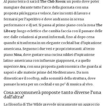
Al piano terra ci sarà il
The Club Room
: un posto dove poter
mangiare durante tutto l’arco della giornata con una
proposta più leggera e veloce, fare incontri di lavoro e
fermarsi per l’aperitivo e dove andranno in scena
performance e dj set. Si passa al primo piano con la zona
The
Library
: luogo eclettico che cambia faccia con il passare delle
ore: dalle colazioni ai pranzi informali, fino al dopo cena
quando si trasforma in un elegante cocktail bar d’ispirazione
americana. Seguono i due veri e propri ristoranti: al terzo
piano
Nina
, dove gustare una cucina nikkei d’ispirazione
latino-americana con influenze giapponesi, e a quello
superiore
Ava
, con una proposta gastronomica che guarda ai
sapori e alle materie prime del Mediterraneo. Da non
dimenticare il rooftop, sulla sommità della struttura, dove
passare la sera per un cocktail e un po’ di musica al vivo.
Cosa accomunerà proposte tanto diverse l’una
dall’altra?
La filosofia di The Wilde prevede sicuramente un approccio