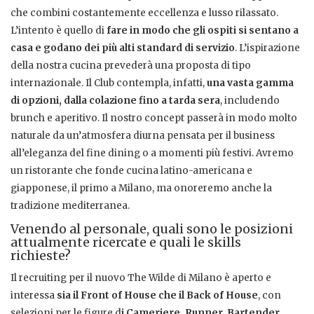
che combini costantemente eccellenza e lusso rilassato.
L’intento è quello di
fare in modo che gli ospiti si sentano a
casa e godano dei più alti standard di servizio
. L’ispirazione
della nostra cucina prevederà una proposta di tipo
internazionale. Il Club contempla, infatti,
una vasta gamma
di opzioni, dalla colazione fino a tarda sera
, includendo
brunch e aperitivo. Il nostro concept passerà in modo molto
naturale da un’atmosfera diurna pensata per il business
all’eleganza del fine dining o a momenti più festivi. Avremo
un ristorante che fonde cucina latino-americana e
giapponese, il primo a Milano, ma onoreremo anche la
tradizione mediterranea.
Venendo al personale, quali sono le posizioni
attualmente ricercate e quali le skills
richieste?
Il recruiting per il nuovo The Wilde di Milano è aperto e
interessa
sia il Front of House che il Back of House
, con
selezioni per le figure d
i Cameriere, Runner, Bartender,