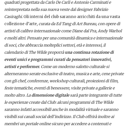
quadrati progettata da Carlo De Carli e Antonio Carminati e
reinterpretata nella sua nuova veste dal designer Fabrizio
Casiraghi.
Gli interni del club saranno arricchiti da una vasta
collezione d’arte
, curata da Ed Tang di Art Bureau, con opere di
artisti di calibro internazionale come Diane dal Pra, Andy Warhol
e molti altri.
Pensato per una comunità dinamica e internazionale
di soci, che abbraccia molteplici settori, età e interessi, il
calendario di The Wilde proporrà
una continua rotazione di
eventi unici e programmi curati da pensatori innovativi,
artisti e performer.
Come un moderno salotto culturale si
alterneranno serate esclusive di teatro, musica e arte, cene private
con gli chef, conferenze, workshop culturali, proiezioni di film,
feste tematiche, eventi di benessere, visite private a gallerie e
molto altro. La
dimensione digitale
sarà parte integrante di tutte
le esperienze create dal Club: alcuni programmi di The Wilde
saranno infatti accessibili anche in modalità virtuale e saranno
visibili sui canali social dell’indirizzo. Il Club offrirà inoltre ai
membri un portale online sicuro per accedere a contenuti e