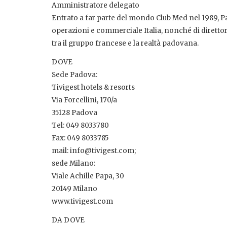
Amministratore delegato
Entrato a far parte del mondo Club Med nel 1989, Pal
operazioni e commerciale Italia, nonché di direttore
tra il gruppo francese e la realtà padovana.
DOVE
Sede Padova:
Tivigest hotels & resorts
Via Forcellini, 170/a
35128 Padova
Tel: 049 8033780
Fax: 049 8033785
mail: info@tivigest.com;
sede Milano:
Viale Achille Papa, 30
20149 Milano
www.tivigest.com
DA DOVE