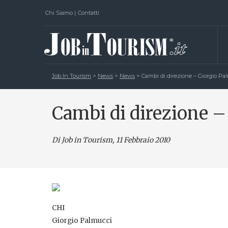
Chi Siamo
|
Contatti
Job In Tourism
>
News
>
News
>
Cambi di direzione – Giorgio Pa
Cambi di direzione –
Di Job in Tourism, 11 Febbraio 2010
CHI
Giorgio Palmucci