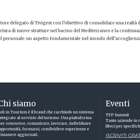
re delegato di Tivigest con l’obiettivo di consolidare una realtà d
ertura di nuove strutture nel bacino del Mediterraneo e la continua
 del personale: un aspetto fondamentale nel mondo dell’accoglienz
Chi siamo
Eventi
Job in Tourism è il brand che racchiude un sistema
TFP Summit
integrato al servizio del turismo. Una piattaforma
Tante aziende in c
per conoscere, comunicare, lavorare, individuare
liberi per specific
opportunità, formarsi, condividere esperienze e
rimanere aggiornati.
ISCRIVITI GRAT