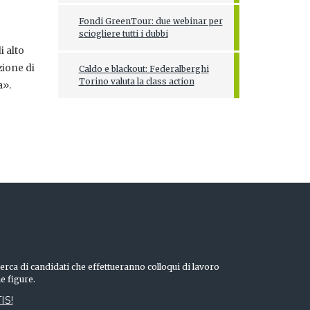
Fondi GreenTour: due webinar per
sciogliere tutti i dubbi
i alto
zione di
Caldo e blackout: Federalberghi
Torino valuta la class action
a».
erca di candidati che effettueranno colloqui di lavoro
he figure.
IS!