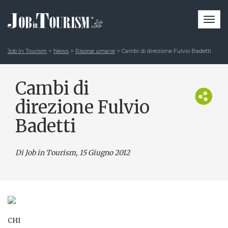
Togg
navi
Job In Tourism
>
News
>
Risorse umane
>
Cambi di direzione Fulvio Badetti
Cambi di
direzione Fulvio
Badetti
Di Job in Tourism, 15 Giugno 2012
CHI