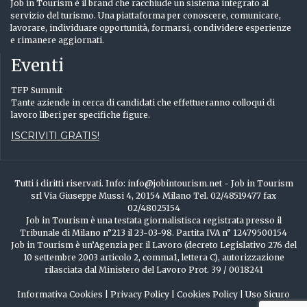
Job in Tourism è il brand che racchiude un sistema integrato al
servizio del turismo. Una piattaforma per conoscere, comunicare,
lavorare, individuare opportunità, formarsi, condividere esperienze
e rimanere aggiornati.
Eventi
TFP Summit
Tante aziende in cerca di candidati che effettueranno colloqui di
lavoro liberi per specifiche figure.
ISCRIVITI GRATIS!
Tutti i diritti riservati. Info: info@jobintourism.net - Job in Tourism
srl Via Giuseppe Mussi 4, 20154 Milano Tel. 02/48519477 fax
02/48025154
Job in Tourism è una testata giornalistisca registrata presso il
Tribunale di Milano n°213 il 23-03-98. Partita IVA n° 12479500154
Job in Tourism è un’Agenzia per il Lavoro (decreto Legislativo 276 del
10 settembre 2003 articolo 2, comma1, lettera C), autorizzazione
rilasciata dal Ministero del Lavoro Prot. 39 / 0018241
Informativa Cookies
|
Privacy Policy
|
Cookies Policy
|
Uso Sicuro