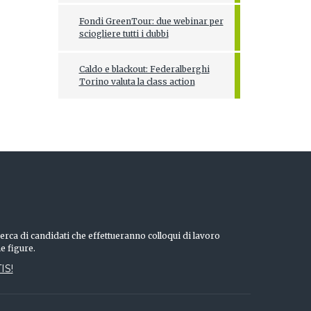
Fondi GreenTour: due webinar per
sciogliere tutti i dubbi
Caldo e blackout: Federalberghi
Torino valuta la class action
erca di candidati che effettueranno colloqui di lavoro
he figure.
IS!