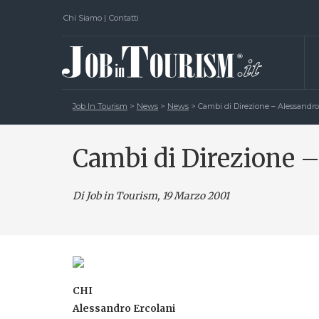
Chi Siamo
|
Contatti
Job In Tourism
>
News
>
News
>
Cambi di Direzione – Alessandro
Cambi di Direzione –
Di Job in Tourism, 19 Marzo 2001
CHI
Alessandro Ercolani