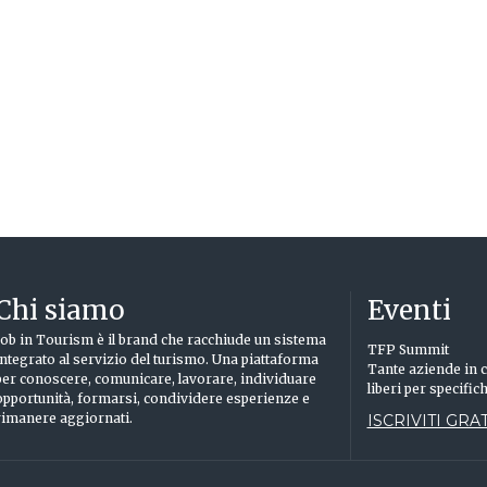
Chi siamo
Eventi
Job in Tourism è il brand che racchiude un sistema
TFP Summit
integrato al servizio del turismo. Una piattaforma
Tante aziende in c
per conoscere, comunicare, lavorare, individuare
liberi per specific
opportunità, formarsi, condividere esperienze e
rimanere aggiornati.
ISCRIVITI GRAT