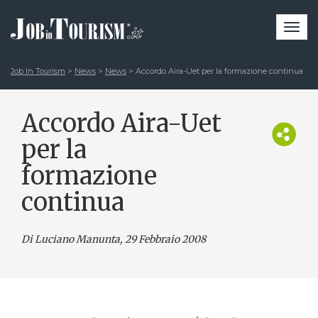
Togg
navi
Job In Tourism
>
News
>
News
>
Accordo Aira-Uet per la formazione continua
Accordo Aira-Uet
per la
formazione
continua
Di Luciano Manunta
, 29 Febbraio 2008