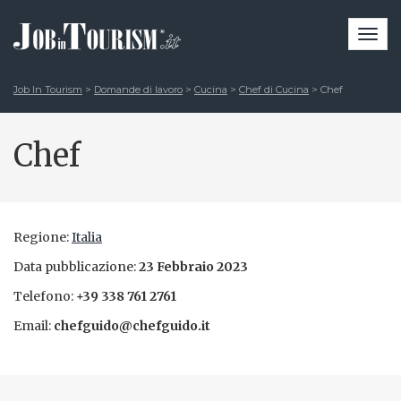
Togg
navi
Job In Tourism
>
Domande di lavoro
>
Cucina
>
Chef di Cucina
>
Chef
Chef
Regione:
Italia
Data pubblicazione:
23 Febbraio 2023
Telefono:
+39 338 761 2761
Email:
chefguido@chefguido.it