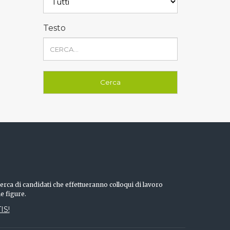
Testo
erca di candidati che effettueranno colloqui di lavoro
he figure.
IS!