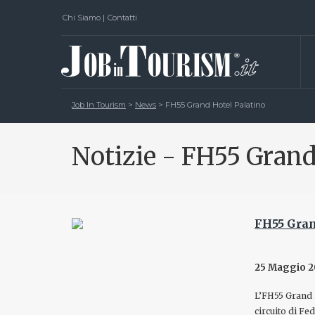
Chi Siamo
|
Contatti
Job In Tourism
>
News
>
FH55 Grand Hotel Palatino
Notizie - FH55 Grand
FH55 Grand
25 Maggio 
L’FH55 Grand H
circuito di Fe