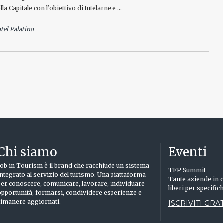
la Capitale con l’obiettivo di tutelarne e …
tel Palatino
Chi siamo
Eventi
Job in Tourism è il brand che racchiude un sistema
TFP Summit
integrato al servizio del turismo. Una piattaforma
Tante aziende in c
per conoscere, comunicare, lavorare, individuare
liberi per specific
opportunità, formarsi, condividere esperienze e
rimanere aggiornati.
ISCRIVITI GRAT