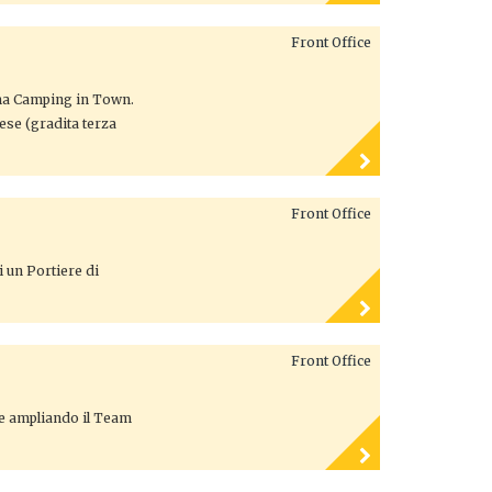
Front Office
oma Camping in Town.
lese (gradita terza
Front Office
i un Portiere di
Front Office
te ampliando il Team