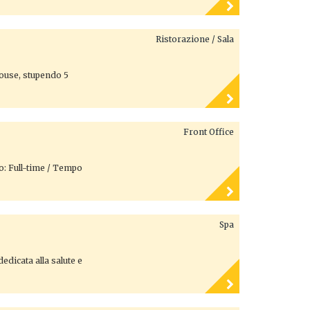
Ristorazione / Sala
House, stupendo 5
Front Office
to: Full-time / Tempo
Spa
edicata alla salute e