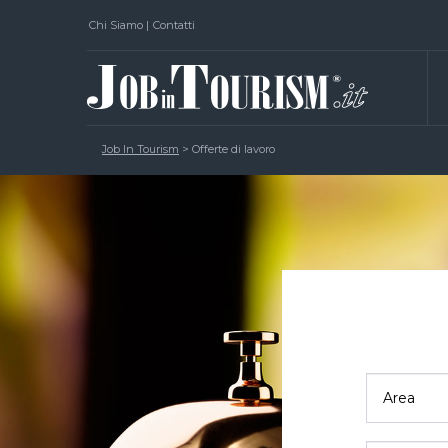
Chi Siamo
|
Contatti
Job In Tourism
>
Offerte di lavoro