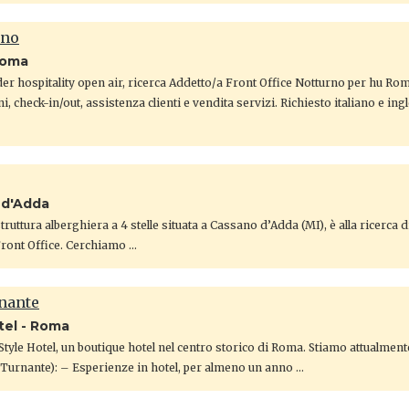
rno
Roma
r hospitality open air, ricerca Addetto/a Front Office Notturno per hu R
ni, check-in/out, assistenza clienti e vendita servizi. Richiesto italiano e ing
 d'Adda
ruttura alberghiera a 4 stelle situata a Cassano d’Adda (MI), è alla ricerca d
Front Office. Cerchiamo …
rnante
tel - Roma
tyle Hotel, un boutique hotel nel centro storico di Roma. Stiamo attualmen
e Turnante): – Esperienze in hotel, per almeno un anno …