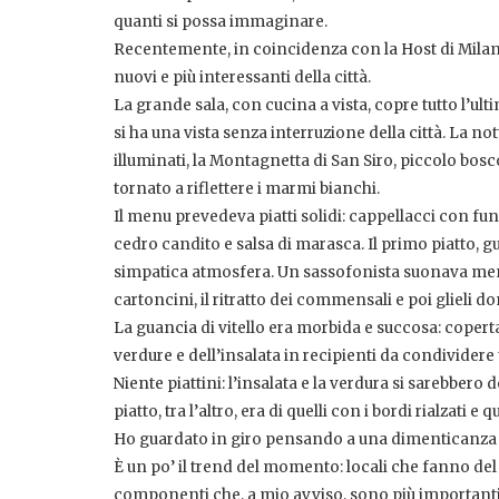
quanti si possa immaginare.
Recentemente, in coincidenza con la Host di Milano
nuovi e più interessanti della città.
La grande sala, con cucina a vista, copre tutto l’ulti
si ha una vista senza interruzione della città. La no
illuminati, la Montagnetta di San Siro, piccolo bosco 
tornato a riflettere i marmi bianchi.
Il menu prevedeva piatti solidi: cappellacci con fung
cedro candito e salsa di marasca. Il primo piatto, 
simpatica atmosfera. Un sassofonista suonava mentr
cartoncini, il ritratto dei commensali e poi glieli d
La guancia di vitello era morbida e succosa: copert
verdure e dell’insalata in recipienti da condividere 
Niente piattini: l’insalata e la verdura si sarebbero 
piatto, tra l’altro, era di quelli con i bordi rialzati 
Ho guardato in giro pensando a una dimenticanza del
È un po’ il trend del momento: locali che fanno del d
componenti che, a mio avviso, sono più importanti, q