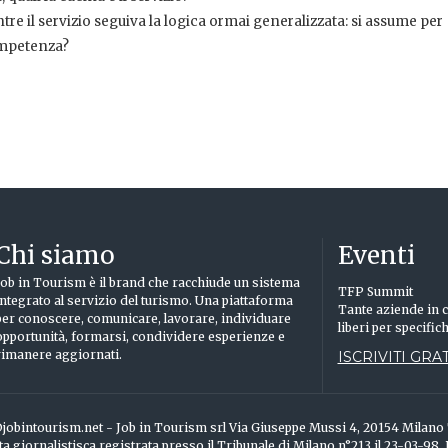
re il servizio seguiva la logica ormai generalizzata: si assume per
ompetenza?
Chi siamo
Eventi
Job in Tourism è il brand che racchiude un sistema
TFP Summit
integrato al servizio del turismo. Una piattaforma
Tante aziende in c
per conoscere, comunicare, lavorare, individuare
liberi per specific
opportunità, formarsi, condividere esperienze e
rimanere aggiornati.
ISCRIVITI GRAT
info@jobintourism.net - Job in Tourism srl Via Giuseppe Mussi 4, 20154 Milan
ta giornalistisca registrata presso il Tribunale di Milano n°213 il 23-03-98.