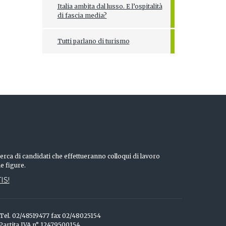
Italia ambita dal lusso. E l’ospitalità
di fascia media?
Tutti parlano di turismo
erca di candidati che effettueranno colloqui di lavoro
he figure.
IS!
o Tel. 02/48519477 fax 02/48025154
 Partita IVA n° 12479500154