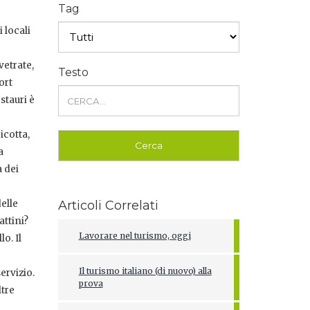
Tag
 locali
vetrate,
Testo
ort
stauri è
icotta,
a
 dei
elle
Articoli Correlati
attini?
Lavorare nel turismo, oggi
o. Il
Il turismo italiano (di nuovo) alla
ervizio.
prova
ltre