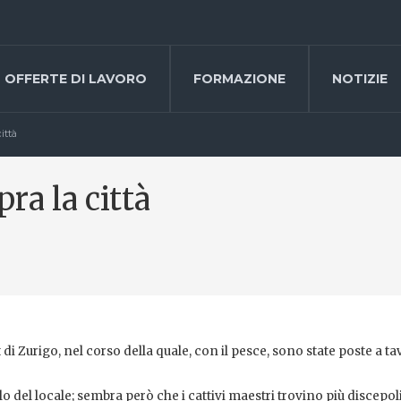
OFFERTE DI LAVORO
FORMAZIONE
NOTIZIE
ittà
ra la città
di Zurigo, nel corso della quale, con il pesce, sono state poste a ta
o del locale; sembra però che i cattivi maestri trovino più discepoli