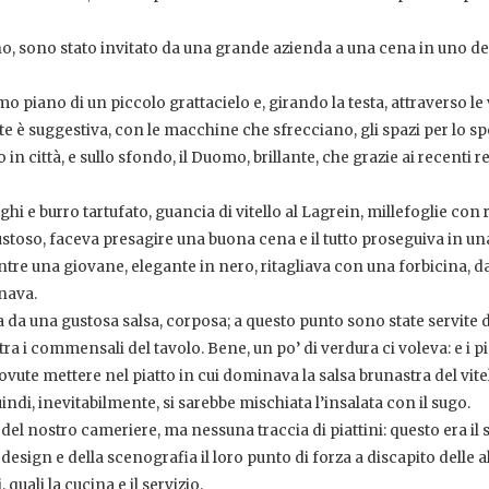
, sono stato invitato da una grande azienda a una cena in uno dei
mo piano di un piccolo grattacielo e, girando la testa, attraverso le 
tte è suggestiva, con le macchine che sfrecciano, gli spazi per lo sp
in città, e sullo sfondo, il Duomo, brillante, che grazie ai recenti re
hi e burro tartufato, guancia di vitello al Lagrein, millefoglie con r
gustoso, faceva presagire una buona cena e il tutto proseguiva in un
e una giovane, elegante in nero, ritagliava con una forbicina, da
onava.
a da una gustosa salsa, corposa; a questo punto sono state servite d
tra i commensali del tavolo. Bene, un po’ di verdura ci voleva: e i pi
dovute mettere nel piatto in cui dominava la salsa brunastra del vitell
e quindi, inevitabilmente, si sarebbe mischiata l’insalata con il sugo.
 nostro cameriere, ma nessuna traccia di piattini: questo era il s
esign e della scenografia il loro punto di forza a discapito delle a
uali la cucina e il servizio.