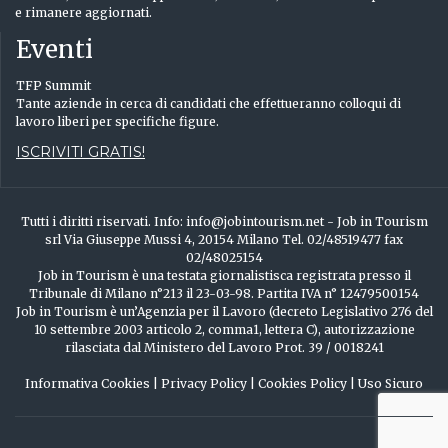
e rimanere aggiornati.
Eventi
TFP Summit
Tante aziende in cerca di candidati che effettueranno colloqui di
lavoro liberi per specifiche figure.
ISCRIVITI GRATIS!
Tutti i diritti riservati. Info: info@jobintourism.net - Job in Tourism
srl Via Giuseppe Mussi 4, 20154 Milano Tel. 02/48519477 fax
02/48025154
Job in Tourism è una testata giornalistisca registrata presso il
Tribunale di Milano n°213 il 23-03-98. Partita IVA n° 12479500154
Job in Tourism è un’Agenzia per il Lavoro (decreto Legislativo 276 del
10 settembre 2003 articolo 2, comma1, lettera C), autorizzazione
rilasciata dal Ministero del Lavoro Prot. 39 / 0018241
Informativa Cookies
|
Privacy Policy
|
Cookies Policy
|
Uso Sicuro