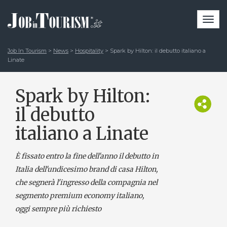
Togg
navi
Job In Tourism
>
News
>
Hospitality
>
Spark by Hilton: il debutto italiano a
Linate
Spark by Hilton:
il debutto
italiano a Linate
È fissato entro la fine dell'anno il debutto in
Italia dell'undicesimo brand di casa Hilton,
che segnerà l'ingresso della compagnia nel
segmento premium economy italiano,
oggi sempre più richiesto