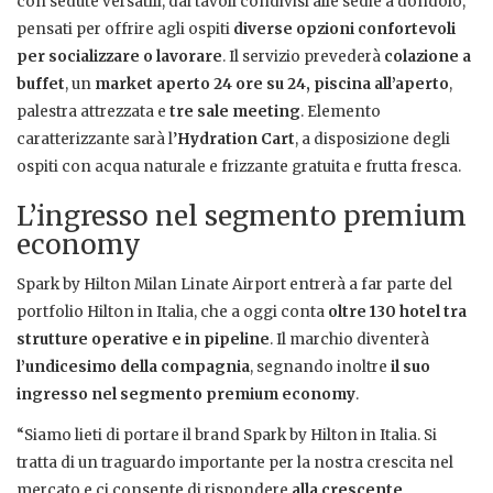
con sedute versatili, dai tavoli condivisi alle sedie a dondolo,
pensati per offrire agli ospiti
diverse opzioni confortevoli
per socializzare o lavorare
. Il servizio prevederà
colazione a
buffet
, un
market aperto 24 ore su 24,
piscina all’aperto
,
palestra attrezzata e
tre sale meeting
. Elemento
caratterizzante sarà l’
Hydration Cart
, a disposizione degli
ospiti con acqua naturale e frizzante gratuita e frutta fresca.
L’ingresso nel segmento premium
economy
Spark by Hilton Milan Linate Airport entrerà a far parte del
portfolio Hilton in Italia, che a oggi conta
oltre 130 hotel tra
strutture operative e in pipeline
. Il marchio diventerà
l’undicesimo della compagnia
, segnando inoltre
il suo
ingresso nel segmento premium economy
.
“Siamo lieti di portare il brand Spark by Hilton in Italia. Si
tratta di un traguardo importante per la nostra crescita nel
mercato e ci consente di rispondere
alla crescente