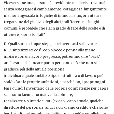
Viceversa, se una persona è previdente ma decisa, razionale
senza osteggiare il cambiamento, coraggiosa, lungimirante
ma non ingessata in logiche di immobilismo, orientata a
fregarsene del giudizio degli altri, indifferente ai luoghi
comuni, è probabile che sia in grado di fare delle scelte e di
ottenere buoni risultati”
D.
Quali sono i cinque step per reinventarsi sul lavoro?
R.
Li sintetizzerei così, con blocco e penna alla mano:
iniziare con un lavoro pregresso, potremmo dire “back”:
analizzare ed elencare punto per punto ciò che non si
gradisce più della attuale posizione;
individuare quale ambito o tipo di struttura o di lavoro può
soddisfare le proprie ambizioni, e perché no, i propri sogni.
Fare quindi l’inventario delle proprie competenze per capire
se ci sono lacune formative da colmare;
focalizzare 4-5 interlocutori (ex capi, capo attuale, qualche
direttore del personale, amici a cui diamo credito e che sono
ben inseriti nel mondo produttivo, un coach) e condividere