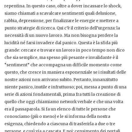
repentina. In questo caso, oltre a dover incassare lo shock,
siamo chiamati a scavalcare sentimenti quali delusione,
rabbia, depressione, per finalizzare le energie e mettere a
punto strategie di ricerca. Qui c’è il criterio dell’urgenza: la
necessità di un nuovo lavoro. Ma non bisogna perdere la
lucidità né farsi invadere dal panico. Questa è la sfida più
grande: cercare e trovare un lavoro in poco tempo non dico
che sia semplice, ma spesso più pesante e invalidante è il
“sentiment” che accompagna un difficile momento come
questo, che cresce in maniera esponenziale se i risultati delle
nostre azioni non arrivano subito. Pertanto, innanzitutto
niente panico, inutile e infruttuoso; poi, messa a punto di una
serie di azioni fondamentali, prima fra tutti la creazione di
quello che oggi chiamiamo network verbale e che una volta
era il passaparola. Si fa un elenco di tutte le persone che
conosciamo (più o meno) e le si informa della nostra
esigenza, chiedendo a ciascuna di trasferirla a due o tre
persone, e così via a cascata. E poi: censimento dei portali