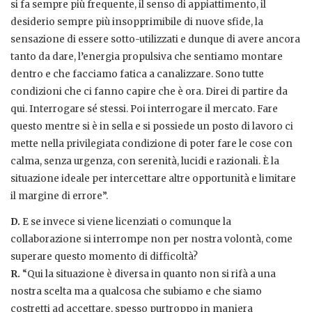
si fa sempre più frequente, il senso di appiattimento, il
desiderio sempre più insopprimibile di nuove sfide, la
sensazione di essere sotto-utilizzati e dunque di avere ancora
tanto da dare, l’energia propulsiva che sentiamo montare
dentro e che facciamo fatica a canalizzare. Sono tutte
condizioni che ci fanno capire che è ora. Direi di partire da
qui. Interrogare sé stessi. Poi interrogare il mercato. Fare
questo mentre si è in sella e si possiede un posto di lavoro ci
mette nella privilegiata condizione di poter fare le cose con
calma, senza urgenza, con serenità, lucidi e razionali. È la
situazione ideale per intercettare altre opportunità e limitare
il margine di errore”.
D.
E se invece si viene licenziati o comunque la
collaborazione si interrompe non per nostra volontà, come
superare questo momento di difficoltà?
R.
“Qui la situazione è diversa in quanto non si rifà a una
nostra scelta ma a qualcosa che subiamo e che siamo
costretti ad accettare, spesso purtroppo in maniera