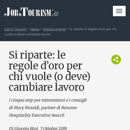
Togg
navi
Job In Tourism
>
News
>
Risorse umane
>
Si riparte: le regole d’oro per chi
vuole (o deve) cambiare lavoro
Si riparte: le
regole d’oro per
chi vuole (o deve)
cambiare lavoro
I cinque step per reinventarsi e i consigli
di Mary Rinaldi, partner di Resume
Hospitality Executive Search
Di Giorgio Bini
, 7 Ottobre 2019