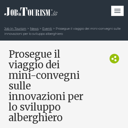
Togg
navi
Job In Tourism
>
News
>
Eventi
>
Prosegue il viaggio dei mini-convegni sulle
innovazioni per lo sviluppo alberghiero
Prosegue il
viaggio dei
mini-convegni
sulle
innovazioni per
lo sviluppo
alberghiero