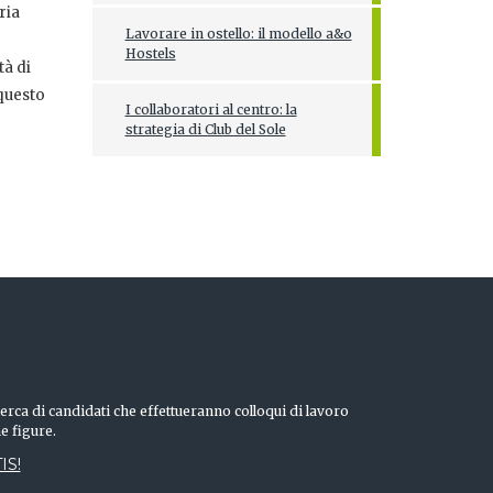
ria
Lavorare in ostello: il modello a&o
Hostels
tà di
 questo
I collaboratori al centro: la
strategia di Club del Sole
erca di candidati che effettueranno colloqui di lavoro
he figure.
IS!