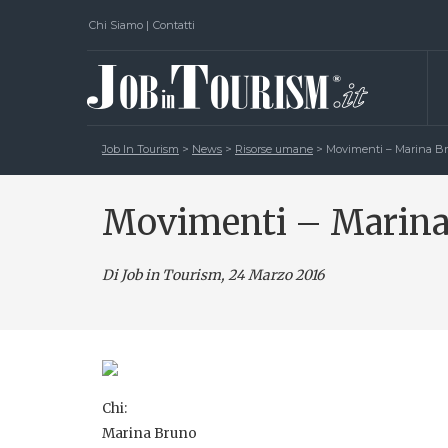
Chi Siamo
|
Contatti
Job In Tourism
>
News
>
Risorse umane
>
Movimenti – Marina B
Movimenti – Marina
Di Job in Tourism, 24 Marzo 2016
Chi:
Marina Bruno