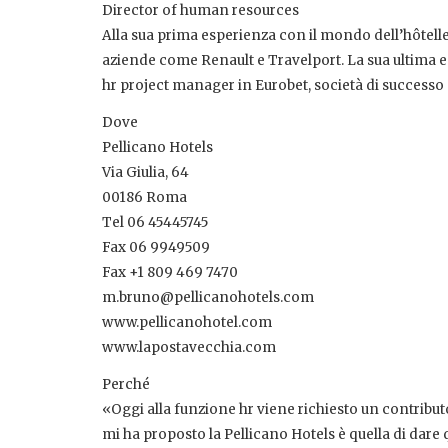
Director of human resources
Alla sua prima esperienza con il mondo dell’hôtell
aziende come Renault e Travelport. La sua ultima esp
hr project manager in Eurobet, società di successo
Dove
Pellicano Hotels
Via Giulia, 64
00186 Roma
Tel 06 45445745
Fax 06 9949509
Fax +1 809 469 7470
m.bruno@pellicanohotels.com
www.pellicanohotel.com
www.lapostavecchia.com
Perché
«Oggi alla funzione hr viene richiesto un contribu
mi ha proposto la Pellicano Hotels è quella di dar