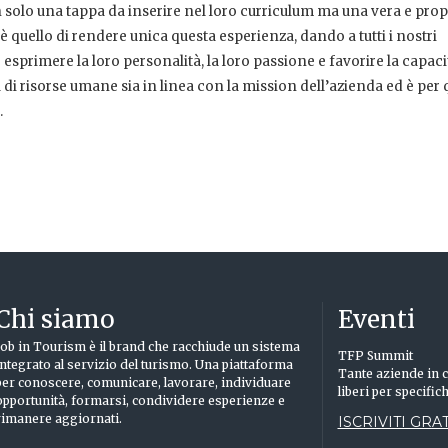
n solo una tappa da inserire nel loro curriculum ma una vera e prop
è quello di rendere unica questa esperienza, dando a tutti i nostri
 esprimere la loro personalità, la loro passione e favorire la capaci
 di risorse umane sia in linea con la mission dell’azienda ed è per
.
Chi siamo
Eventi
Job in Tourism è il brand che racchiude un sistema
TFP Summit
integrato al servizio del turismo. Una piattaforma
Tante aziende in c
per conoscere, comunicare, lavorare, individuare
liberi per specific
opportunità, formarsi, condividere esperienze e
rimanere aggiornati.
ISCRIVITI GRAT