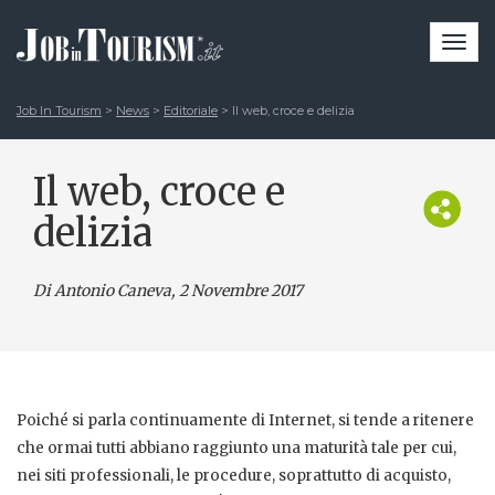
Togg
navi
Job In Tourism
>
News
>
Editoriale
>
Il web, croce e delizia
Il web, croce e
delizia
Di Antonio Caneva
, 2 Novembre 2017
Poiché si parla continuamente di Internet, si tende a ritenere
che ormai tutti abbiano raggiunto una maturità tale per cui,
nei siti professionali, le procedure, soprattutto di acquisto,