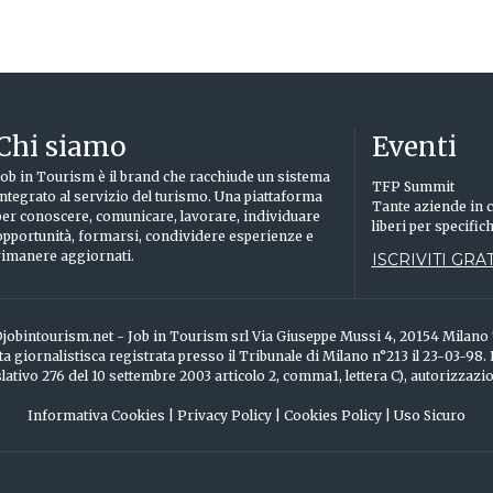
Chi siamo
Eventi
Job in Tourism è il brand che racchiude un sistema
TFP Summit
integrato al servizio del turismo. Una piattaforma
Tante aziende in c
per conoscere, comunicare, lavorare, individuare
liberi per specific
opportunità, formarsi, condividere esperienze e
rimanere aggiornati.
ISCRIVITI GRAT
info@jobintourism.net - Job in Tourism srl Via Giuseppe Mussi 4, 20154 Milan
ta giornalistisca registrata presso il Tribunale di Milano n°213 il 23-03-98.
ativo 276 del 10 settembre 2003 articolo 2, comma1, lettera C), autorizzazi
Informativa Cookies
|
Privacy Policy
|
Cookies Policy
|
Uso Sicuro