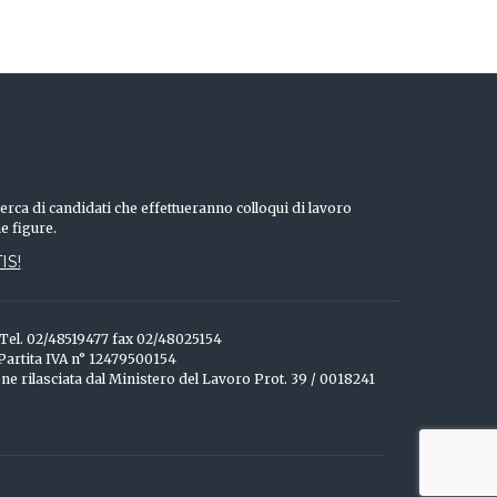
erca di candidati che effettueranno colloqui di lavoro
he figure.
IS!
o Tel. 02/48519477 fax 02/48025154
 Partita IVA n° 12479500154
one rilasciata dal Ministero del Lavoro Prot. 39 / 0018241