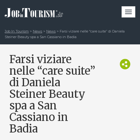
Togg
navi
Job In Tourism
>
News
>
News
>
Farsi viziare nelle “care suite” di Daniela
Steiner Beauty spa a San Cassiano in Badia
Farsi viziare
nelle “care suite”
di Daniela
Steiner Beauty
spa a San
Cassiano in
Badia