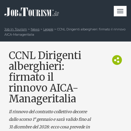
Togg
navi
Job In Tourism
>
News
>
Legale
>
CCNL Dirigenti alberghieri: firmato il rinnovo
AICA-Manageritalia
CCNL Dirigenti
alberghieri:
firmato il
rinnovo AICA-
Manageritalia
Il rinnovo del contratto collettivo decorre
dallo scorso 1° gennaio e sarà valido fino al
31 dicembre del 2028: ecco cosa prevede in