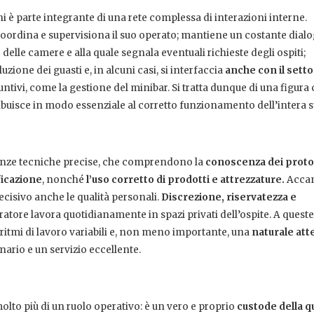
ani è parte integrante di una rete complessa di interazioni interne.
coordina e supervisiona il suo operato; mantiene un costante dial
o delle camere e alla quale segnala eventuali richieste degli ospiti;
zione dei guasti e, in alcuni casi, si interfaccia
anche con il sett
untivi, come la gestione del minibar. Si tratta dunque di una figura 
buisce in modo essenziale al corretto funzionamento dell’intera st
enze tecniche precise, che comprendono la
conoscenza dei protoc
ficazione
, nonché
l’uso corretto di prodotti e attrezzature.
Accan
ecisivo anche le qualità personali.
Discrezione, riservatezza e
ratore lavora quotidianamente in spazi privati dell’ospite. A queste
ritmi di lavoro variabili e, non meno importante, una
naturale at
nario e un servizio eccellente.
molto più di un ruolo operativo: è un vero e proprio
custode della qu