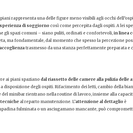
i piani rappresenta una delle figure meno visibili agli occhi dell’osp
’esperienza di soggiorno
così come percepita dagli ospiti. A lei spe
he gli spazi comuni – siano puliti, ordinati e confortevoli,
in linea c
reta, ma fondamentale, dal momento che spesso la percezione posi
 accoglienza
trasmesso da una stanza perfettamente preparata e 
ere ai piani spaziano
dal riassetto delle camere alla pulizia delle 
a disposizione degli ospiti. Rifacimento dei letti, cambio della bia
 e del minibar rientrano nella routine di lavoro, insieme alla capacit
 tecniche
al reparto manutenzione. L’
attenzione al dettaglio
è
lampadina fulminata o un asciugamano mancante, può compromett