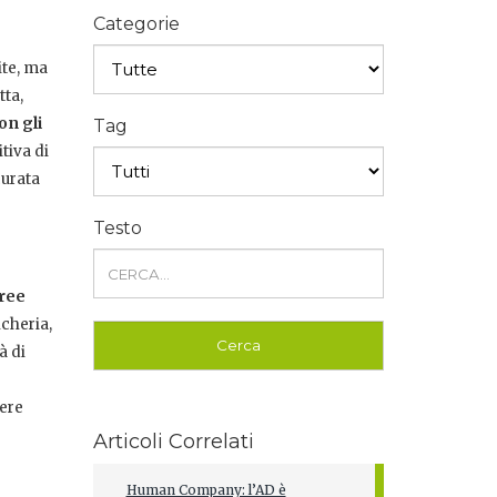
Categorie
ite, ma
tta,
on gli
Tag
tiva di
curata
Testo
aree
ncheria,
à di
ere
Articoli Correlati
Human Company: l’AD è