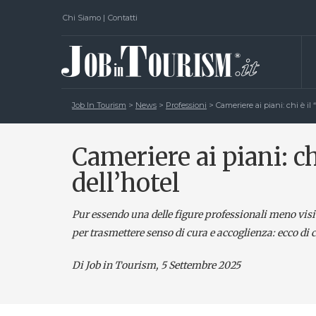
Chi Siamo
|
Contatti
Job In Tourism
>
News
>
Professioni
>
Cameriere ai piani: chi è il 
Cameriere ai piani: ch
dell’hotel
Pur essendo una delle figure professionali meno visibi
per trasmettere senso di cura e accoglienza: ecco di c
Di Job in Tourism, 5 Settembre 2025