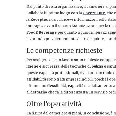
Dal punto di vista organizzativo, il cameriere ai pi
Collabora in primo luogo
con la
Governante
, che 
la Reception
, da cui riceve informazioni sullo stat
interagisce con il reparto Manutenzione per la risolu
Food&Beverage
per quanto riguarda i servizi aggi
lavorando prevalentemente dietro le quinte, contri
Le competenze richieste
Per svolgere questo lavoro sono richieste compet
igiene e sicurezza
, delle
tecniche di pulizia e sani
queste capacità professionali, rivestono un ruolo d
affidabilità
sono tratti imprescindibili, poiché l’ope
affiancano
flessibilità
,
capacità di adattamento
a 
al dettaglio
che fa la differenza tra un servizio ordi
Oltre l’operatività
La figura del cameriere ai piani, in conclusione, è 