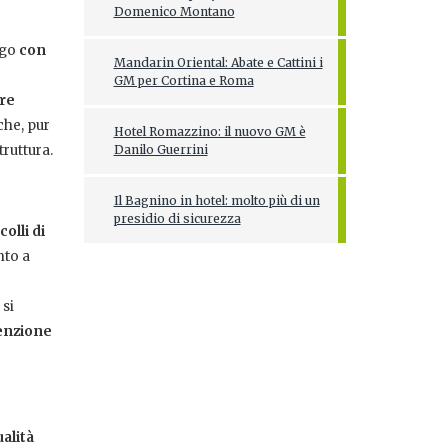
Domenico Montano
ogo
con
Mandarin Oriental: Abate e Cattini i
GM per Cortina e Roma
ore
che, pur
Hotel Romazzino: il nuovo GM è
ruttura.
Danilo Guerrini
Il Bagnino in hotel: molto più di un
presidio di sicurezza
olli di
to a
 si
tenzione
alità