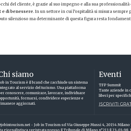
chi del cliente, è grazie al suo impegno e alla sua professionalità
rt e di benessere
. In un settore in cui l’ospitalità si misura sempre p
ributo silenzioso ma determinante di questa figura resta fondament
Chi siamo
Eventi
Job in Tourism è il brand che racchiude un sistema
TFP Summit
integrato al servizio del turismo. Una piattaforma
Tante aziende in c
per conoscere, comunicare, lavorare, individuare
liberi per specific
opportunità, formarsi, condividere esperienze e
rimanere aggiornati.
ISCRIVITI GRAT
info@jobintourism.net - Job in Tourism srl Via Giuseppe Mussi 4, 20154 Milan
ta giornalistisca registrata presso il Tribunale di Milano n°213 il 23-03-98.