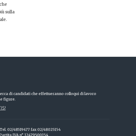
 che
iù sulla
ale.
erca di candidati che effettueranno colloqui di lavoro
he figure.
IS!
o Tel. 02/48519477 fax 02/48025154
 Partita IVA n° 12479500154