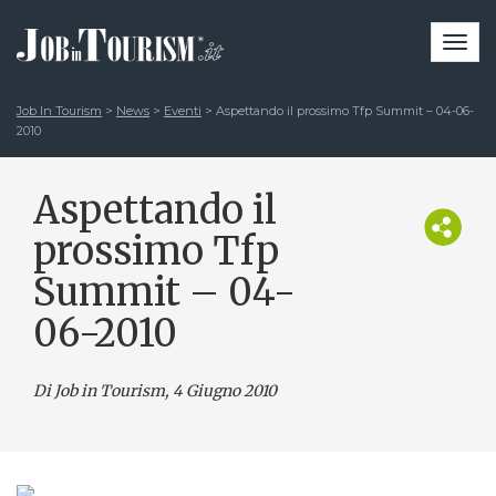
Togg
navi
Job In Tourism
>
News
>
Eventi
>
Aspettando il prossimo Tfp Summit – 04-06-
2010
Aspettando il
prossimo Tfp
Summit – 04-
06-2010
Di Job in Tourism, 4 Giugno 2010