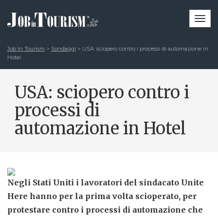
Togg
navi
Job In Tourism
>
Sondaggi
>
USA: sciopero contro i processi di automazione in
Hotel
USA: sciopero contro i
processi di
automazione in Hotel
Negli Stati Uniti i lavoratori del sindacato Unite
Here hanno per la prima volta scioperato, per
protestare contro i processi di automazione che