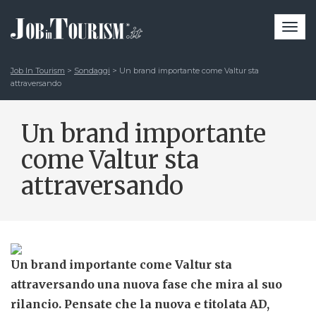
Togg
navi
Job In Tourism
>
Sondaggi
>
Un brand importante come Valtur sta
attraversando
Un brand importante
come Valtur sta
attraversando
Un brand importante come Valtur sta
attraversando una nuova fase che mira al suo
rilancio. Pensate che la nuova e titolata AD,