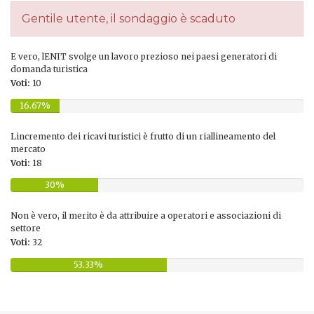
Gentile utente, il sondaggio è scaduto
E vero, lENIT svolge un lavoro prezioso nei paesi generatori di
domanda turistica
Voti:
10
16.67%
Lincremento dei ricavi turistici è frutto di un riallineamento del
mercato
Voti:
18
30%
Non è vero, il merito è da attribuire a operatori e associazioni di
settore
Voti:
32
53.33%