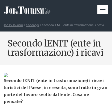
Togg
navi
Job In Tourism
>
Sondaggi
>
Secondo lENIT (ente in trasformazione) i ricavi
Secondo lENIT (ente in
trasformazione) i ricavi
Secondo lENIT (ente in trasformazione) i ricavi
turistici del Paese, in crescita, sono frutto in gran
parte del lavoro svolto dallente. Cosa ne
pensate?