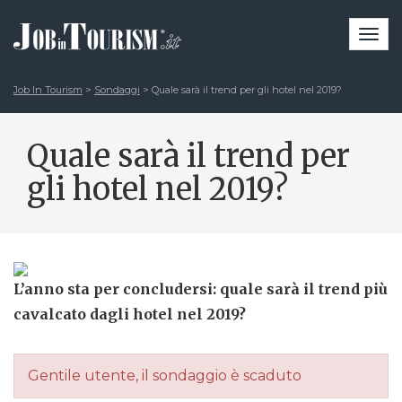
Togg
navi
Job In Tourism
>
Sondaggi
>
Quale sarà il trend per gli hotel nel 2019?
Quale sarà il trend per
gli hotel nel 2019?
L’anno sta per concludersi: quale sarà il trend più
cavalcato dagli hotel nel 2019?
Gentile utente, il sondaggio è scaduto