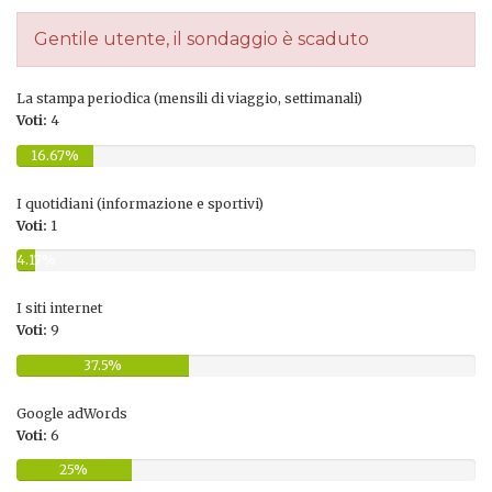
Gentile utente, il sondaggio è scaduto
La stampa periodica (mensili di viaggio, settimanali)
Voti:
4
16.67%
I quotidiani (informazione e sportivi)
Voti:
1
4.17%
I siti internet
Voti:
9
37.5%
Google adWords
Voti:
6
25%