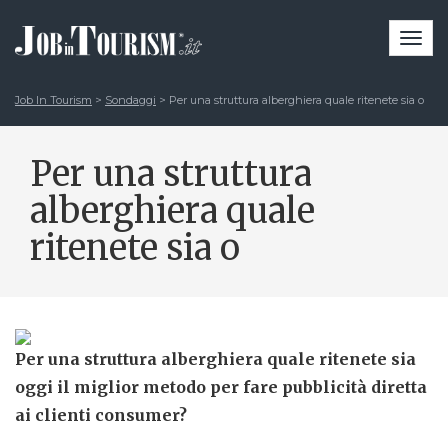
Togg
navi
Job In Tourism
>
Sondaggi
>
Per una struttura alberghiera quale ritenete sia o
Per una struttura
alberghiera quale
ritenete sia o
Per una struttura alberghiera quale ritenete sia
oggi il miglior metodo per fare pubblicità diretta
ai clienti consumer?