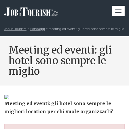
Togg
navi
Job In Tourism
>
Sondaggi
>
Meeting ed eventi: gli hotel sono sempre le miglio
Meeting ed eventi: gli
hotel sono sempre le
miglio
Meeting ed eventi: gli hotel sono sempre le
migliori location per chi vuole organizzarli?