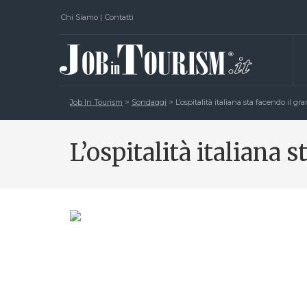
Chi Siamo
|
Contatti
Job In Tourism
>
Sondaggi
>
L’ospitalità italiana sta facendo il gr
L’ospitalità italiana s