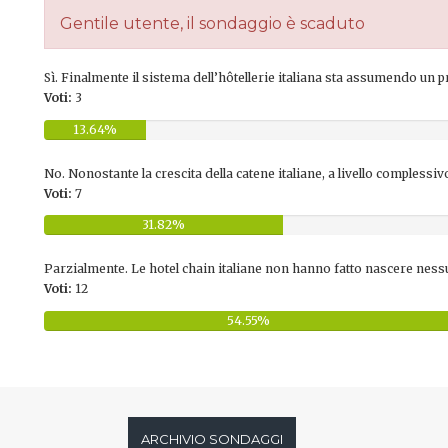
Gentile utente, il sondaggio è scaduto
Sì. Finalmente il sistema dell’hôtellerie italiana sta assumendo un p
Voti:
3
13.64%
No. Nonostante la crescita della catene italiane, a livello complessiv
Voti:
7
31.82%
Parzialmente. Le hotel chain italiane non hanno fatto nascere nes
Voti:
12
54.55%
ARCHIVIO SONDAGGI